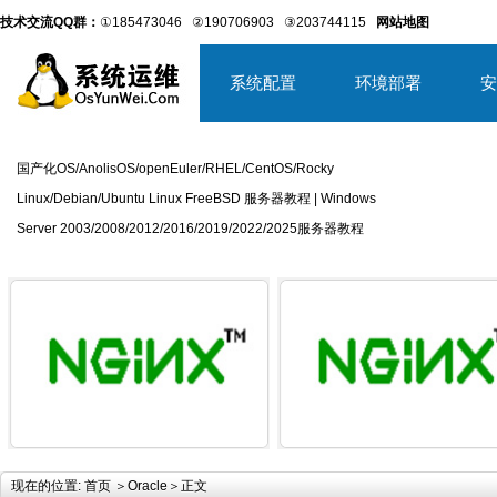
技术交流QQ群：
①185473046
②190706903
③203744115
网站地图
系统配置
环境部署
安
国产化OS/AnolisOS/openEuler/RHEL/CentOS/Rocky
Linux/Debian/Ubuntu Linux FreeBSD 服务器教程 | Windows
Server 2003/2008/2012/2016/2019/2022/2025服务器教程
详细内容
详
现在的位置:
首页
＞
Oracle
＞正文