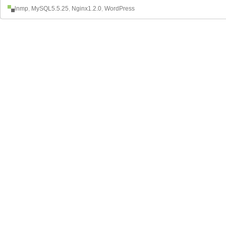
lnmp
,
MySQL5.5.25
,
Nginx1.2.0
,
WordPress