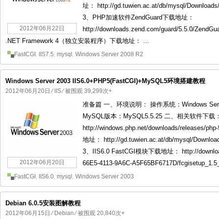
址： http://gd.tuwien.ac.at/db/mysql/Downloads/
3、PHP加速软件ZendGuard下载地址：
2012年06月22日
http://downloads.zend.com/guard/5.5.0/ZendGu
.NET Framework 4（独立安装程序）下载地址： ...
FastCGI
,
IIS7.5
,
mysql
,
Windows Server 2008 R2
Windows Server 2003 IIS6.0+PHP5(FastCGI)+MySQL5环境搭建教程
2012年06月20日
⁄
IIS
⁄ 被围观 39,299次+
准备篇 一、环境说明： 操作系统：Windows Server 
MySQL版本：MySQL5.5.25 二、相关软件下
http://windows.php.net/downloads/releases/p
地址： http://gd.tuwien.ac.at/db/mysql/Downloads
3、IIS6.0 FastCGI模块下载地址： http://download.
2012年06月20日
66E5-4113-9A6C-A5F65BF6717D/fcgisetup_1
FastCGI
,
IIS6.0
,
mysql
,
Windows Server 2003
Debian 6.0.5安装图解教程
2012年06月15日
⁄
Debian
⁄ 被围观 20,840次+