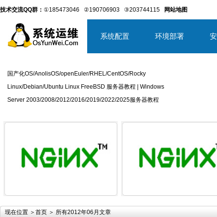
技术交流QQ群：
①185473046
②190706903
③203744115
网站地图
系统配置
环境部署
安
国产化OS/AnolisOS/openEuler/RHEL/CentOS/Rocky
Linux/Debian/Ubuntu Linux FreeBSD 服务器教程 | Windows
Server 2003/2008/2012/2016/2019/2022/2025服务器教程
详细内容
详
现在位置 ＞
首页
＞ 所有2012年06月文章