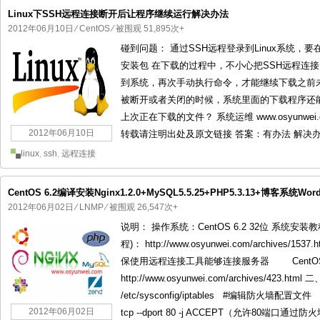
Linux下SSH远程连接断开后让程序继续运行解决办法
2012年06月10日
⁄
CentOS
⁄ 被围观 51,895次+
碰到问题： 通过SSH远程登录到Linux系统，要在/hom
安装包 在下载的过程中，不小心把SSH远程连
到系统，再次手动执行命令，才能继续下载之前未
被断开或者关闭的时候，系统里面的下载程序还
上次正在下载的文件？ 系统运维 www.osyunwei
2012年06月10日
转载请注明出处及原文链接 答案：有办法 解决办法：
linux
,
ssh
,
远程连接
CentOS 6.2编译安装Nginx1.2.0+MySQL5.5.25+PHP5.3.13+博客系统WordP
2012年06月02日
⁄
LNMP
⁄ 被围观 26,547次+
说明： 操作系统：CentOS 6.2 32位 系统安装
程)： http://www.osyunwei.com/archive
保使用远程连接工具能够连接服务器 CentOS
http://www.osyunwei.com/archives/423
/etc/sysconfig/iptables #编辑防火墙配置文件 -A 
2012年06月02日
tcp --dport 80 -j ACCEPT（允许80端口通过防