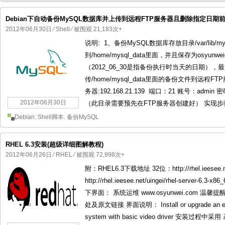
Debian下自动备份MySQL数据库并上传到远程FTP服务器且删除指定日期前的
2012年06月30日
⁄
Shell
⁄ 被围观 21,183次+
说明: 1、备份MySQL数据库存放目录/var/lib/my
国产化操作系统欧拉openEuler编
国产化操作系统Anolis OS编
到/home/mysql_data里面，并且保存为osyunweid
（2012_06_30是指备份执行时当天的日期），
传/home/mysql_data里面的备份文件到远程
务器:192.168.21.139 端口：21 账号：admin
2012年06月30日
（此目录需要预先在FTP服务器创建好） 实现步骤： 1、安装f
Debian
,
Shell脚本
,
备份MySQL
RHEL 6.3安装(超级详细图解教程)
2012年06月26日
⁄
RHEL
⁄ 被围观 72,998次+
附：RHEL6.3下载地址 32位：http://rhel.ieesee.net/u
http://rhel.ieesee.net/uingei/rhel-serv
下界面： 系统运维 www.osyunwei.com 温
处及原文链接 界面说明： Install or upgrade an 
system with basic video driver 安装过程中采