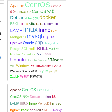
CentOS
Apache
CentOS
CentOS 安装
6.0
CentOS 6.2
docker
Debian
debian安装
务
k8s
ESXI
FTP
iis
kafka
kubernetes
Linux下安装配置WireGuard
linux
lnmp
LAMP
LVM
使
mysql
nginx
MongoDB
s
php
Oracle
OpenWrt
phpmyadmin
RHEL
redis
PostgreSQL
rhel安装
Rocky
ssh
RouterOS
Rsync
Ubuntu
VMware
Ubuntu Server
Windows
vpn
Windows Server 2003
yum
Windows Server 2008 R2
yum源
Zabbix
数据库
远程桌面
CentOS
Apache
CentOS 6.0
docker
CentOS 安装
Debian
k8s
linux
lnmp
mysql
LAMP
MongoDB
nginx
php
RHEL
Oracle
redis
Rocky