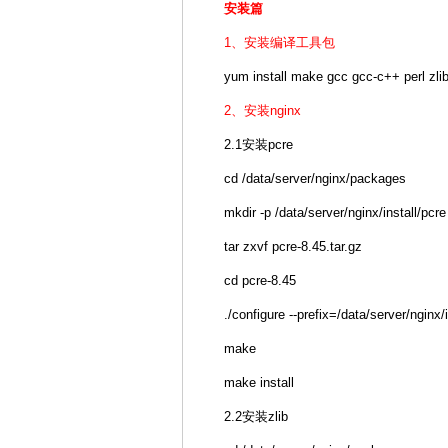
安装篇
1、安装编译工具包
yum install make gcc gcc-c++ perl zli
2、安装nginx
2.1安装pcre
cd /data/server/nginx/packages
mkdir -p /data/server/nginx/install/pcre
tar zxvf pcre-8.45.tar.gz
cd pcre-8.45
./configure --prefix=/data/server/nginx/i
make
make install
2.2安装zlib