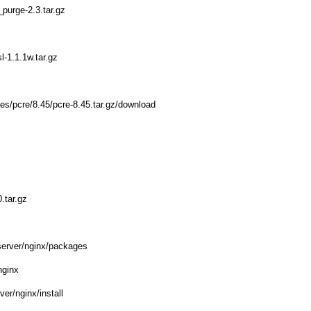
_purge-2.3.tar.gz
l-1.1.1w.tar.gz
iles/pcre/8.45/pcre-8.45.tar.gz/download
.tar.gz
ver/nginx/packages
ginx
/nginx/install