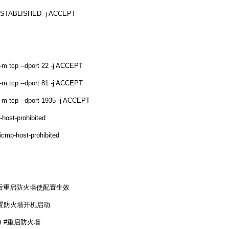
,ESTABLISHED -j ACCEPT
-m tcp --dport 22 -j ACCEPT
-m tcp --dport 81 -j ACCEPT
 -m tcp --dport 1935 -j ACCEPT
-host-prohibited
cmp-host-prohibited
rvice #最后重启防火墙使配置生效
ice #设置防火墙开机启动
restart #重启防火墙