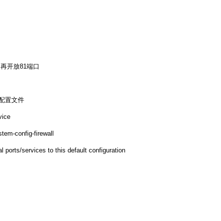
，再开放81端口
防火墙配置文件
vice
tem-config-firewall
l ports/services to this default configuration