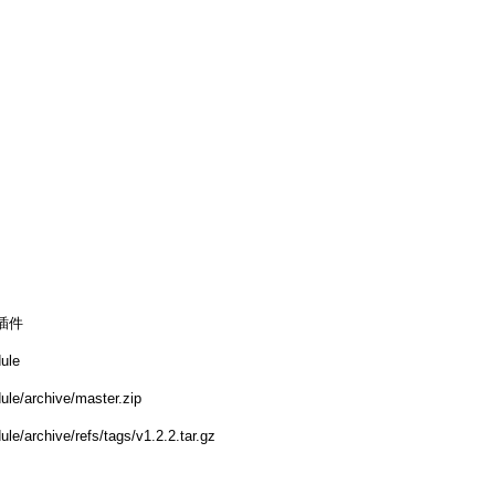
体插件
dule
ule/archive/master.zip
le/archive/refs/tags/v1.2.2.tar.gz