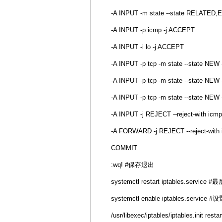
-A INPUT -m state --state RELATED
-A INPUT -p icmp -j ACCEPT
-A INPUT -i lo -j ACCEPT
-A INPUT -p tcp -m state --state NEW 
-A INPUT -p tcp -m state --state NEW 
-A INPUT -p tcp -m state --state NEW
-A INPUT -j REJECT --reject-with icmp
-A FORWARD -j REJECT --reject-with i
COMMIT
:wq! #保存退出
systemctl restart iptables.se
systemctl enable iptables.serv
/usr/libexec/iptables/iptables.init 