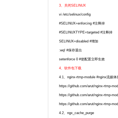
3、关闭SELINUX
vi /etc/selinux/config
#SELINUX=enforcing #注释掉
#SELINUXTYPE=targeted #注释掉
SELINUX=disabled #增加
:wq! #保存退出
setenforce 0 #使配置立即生效
4、软件包下载
4.1、nginx-rtmp-module #nginx流媒
https://github.com/arut/nginx-rtmp-mo
https://github.com/arut/nginx-rtmp-mod
https://github.com/arut/nginx-rtmp-modu
4.2、ngx_cache_purge