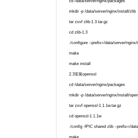
cd /data/server/nginx/packages
mkdir -p /data/server/nginx/install/zlib
tar zxvf zlib-1.3.tar.gz
cd zlib-1.3
./configure --prefix=/data/server/nginx/i
make
make install
2.3安装openssl
cd /data/server/nginx/packages
mkdir -p /data/server/nginx/install/ope
tar zxvf openssl-1.1.1w.tar.gz
cd openssl-1.1.1w
./config -fPIC shared zlib --prefix=/dat
make