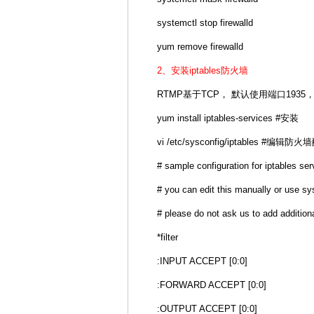
systemctl stop firewalld
yum remove firewalld
2、安装iptables防火墙
RTMP基于TCP， 默认使用端口1935
yum install iptables-services #安装
vi /etc/sysconfig/iptables #编辑
# sample configuration for iptables ser
# you can edit this manually or use sys
# please do not ask us to add additiona
*filter
:INPUT ACCEPT [0:0]
:FORWARD ACCEPT [0:0]
:OUTPUT ACCEPT [0:0]