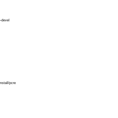
b-devel
nstall/pcre