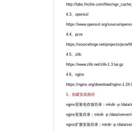
http://labs.frickle.com/files/ngx_cache
4.3、openssl
https://www.openssl.org/source/openss
4.4、pcre
https://sourceforge.net/projects/pcre/f
4.5、zlib
https://www.zlib.net/zlib-1.3.tar.gz
4.6、nginx
https://nginx.org/download/nginx-1.24.0
5、创建安装路径
nginx安装包存放目录：mkdir -p /data/ser
nginx安装目录：mkdir -p /data/server/n
nginx扩展安装目录：mkdir -p /data/server