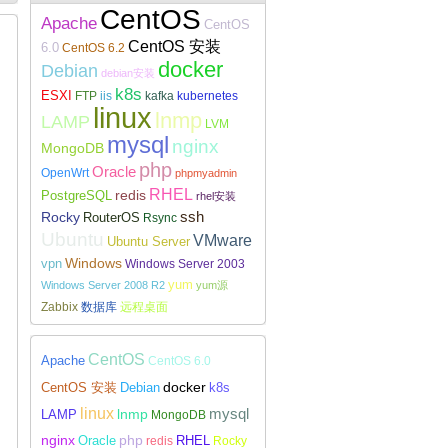
CentOS
Apache
CentOS
CentOS 安装
6.0
CentOS 6.2
docker
Debian
debian安装
k8s
ESXI
FTP
iis
kafka
kubernetes
Linux下安装配置WireGuard
linux
lnmp
LAMP
LVM
mysql
nginx
MongoDB
php
Oracle
OpenWrt
phpmyadmin
RHEL
redis
PostgreSQL
rhel安装
Rocky
ssh
RouterOS
Rsync
Ubuntu
VMware
Ubuntu Server
Windows
vpn
Windows Server 2003
yum
Windows Server 2008 R2
yum源
Zabbix
数据库
远程桌面
CentOS
Apache
CentOS 6.0
docker
CentOS 安装
Debian
k8s
linux
lnmp
mysql
LAMP
MongoDB
nginx
php
RHEL
Oracle
redis
Rocky