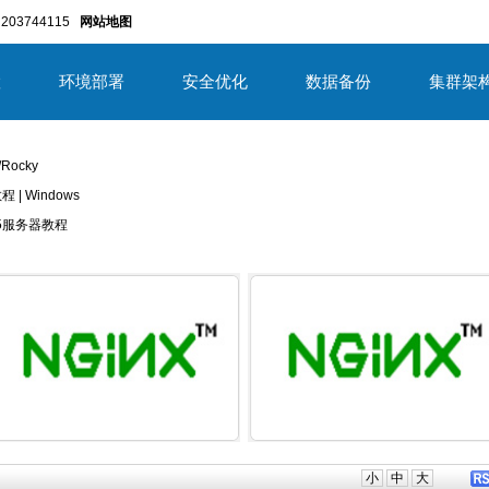
203744115
网站地图
置
环境部署
安全优化
数据备份
集群架
/Rocky
教程 | Windows
/2025服务器教程
详细内容
详细内
小
中
大