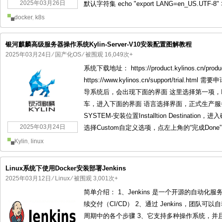
2025年03月26日
默认字符集 echo "export LANG=en_US.UTF-8" >
docker
,
k8s
银河麒麟高级服务器操作系统Kylin-Server-V10安装配置图解教程
2025年03月24日
⁄
国产化OS
⁄ 被围观 16,049次+
系统下载地址： https://product.kylinos.cn/produ
https://www.kylinos.cn/support/trial.ht
导系统后，会出现下面的界面 这里选择第一项，Install Kyl
车，进入下面的界面 语言选择界面，正式生产服务器
SYSTEM-安装位置Installtion Destination，
2025年03月24日
选择Custom自定义选项，点左上角的“完成Done”
Kylin
,
linux
Linux系统下使用Docker安装部署Jenkins
2025年03月12日
⁄
Linux
⁄ 被围观 3,001次+
简单介绍： 1、Jenkins 是一个开源的自动
续交付（CI/CD） 2、通过 Jenkins，团
周期中的各个步骤 3、它支持多种操作系统，并