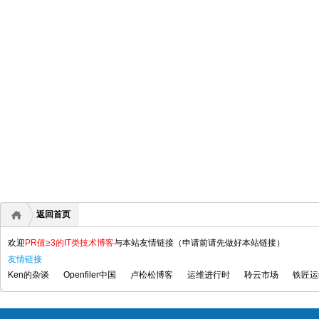
返回首页
欢迎
PR值≥3的IT类技术博客
与本站友情链接（申请前请先做好本站链接）
友情链接
Ken的杂谈
Openfiler中国
卢松松博客
运维进行时
聆云市场
铁匠运