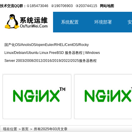
技术交流QQ群：
①185473046
②190706903
③203744115
网站地图
系统配置
环境部署
安
国产化OS/AnolisOS/openEuler/RHEL/CentOS/Rocky
Linux/Debian/Ubuntu Linux FreeBSD 服务器教程 | Windows
Server 2003/2008/2012/2016/2019/2022/2025服务器教程
详细内容
详
现在位置 ＞
首页
＞ 所有2025年03月文章