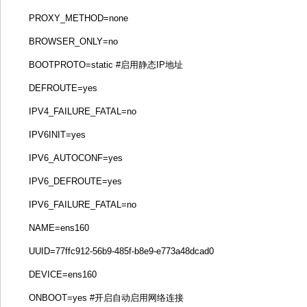
PROXY_METHOD=none
BROWSER_ONLY=no
BOOTPROTO=static #启用静态IP地址
DEFROUTE=yes
IPV4_FAILURE_FATAL=no
IPV6INIT=yes
IPV6_AUTOCONF=yes
IPV6_DEFROUTE=yes
IPV6_FAILURE_FATAL=no
NAME=ens160
UUID=77ffc912-56b9-485f-b8e9-e773a48dcad0
DEVICE=ens160
ONBOOT=yes #开启自动启用网络连接