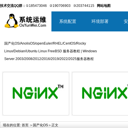
技术交流QQ群：
①185473046
②190706903
③203744115
网站地图
系统配置
环境部署
安
国产化OS/AnolisOS/openEuler/RHEL/CentOS/Rocky
Linux/Debian/Ubuntu Linux FreeBSD 服务器教程 | Windows
Server 2003/2008/2012/2016/2019/2022/2025服务器教程
详细内容
详
现在的位置:
首页
＞
国产化OS
＞正文