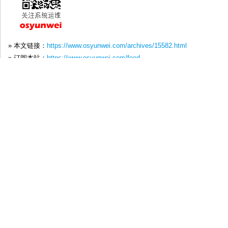
» 本文链接：
https://www.osyunwei.com/archives/15582.html
» 订阅本站：
https://www.osyunwei.com/feed
» 转载请注明来源：
系统运维
»
银河麒麟高级服务器操作系统Kylin-Serve
系统运维技术交流QQ群：①185473046
②190706903
该日志由 qihang01 于503 天前发表在
国产化OS
分类下， 你
用
到你的网站或博客。
转载请注明:
银河麒麟高级服务器操作系统Kylin-Server-V
作者:
qihang01
关键字:
Kylin
,
linux
【上篇】
Linux系统下使用Docker安装部署Jenkins
【下篇】
Kylin-Server-V10-SP3-2403-k8s单master多node在线安装部署