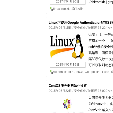
2017年04月30日
./chkrootkit 
linux
,
rootkit
,
后门检测
Linux下使用Google Authenticator配
2015年06月15日
⁄
安全优化
⁄ 被围观 33,224次+
说明： 1、一般
再增加一个 验
ssh登录的安
码错误，同样登
隔30秒失效一次
2015年06月15日
可以获取到动态验证
Authenticator
,
CentOS
,
Google
,
linux
,
ssh
,
CentOS服务器初始化设置
2015年05月22日
⁄
安全优化
⁄ 被围观 36,029次+
以阿里云服务器为例
为/dev/xvdb，
/dev/vdb 