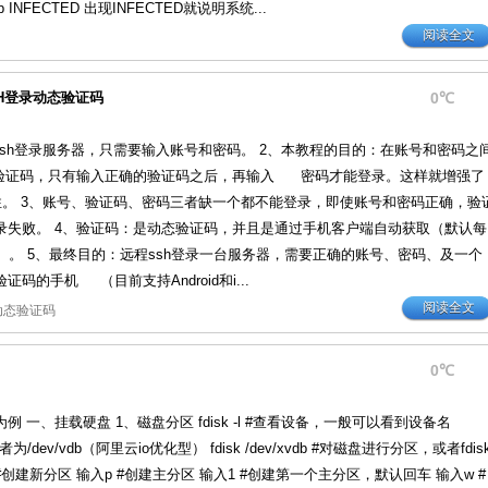
| grep INFECTED 出现INFECTED就说明系统...
阅读全文
置SSH登录动态验证码
0℃
ssh登录服务器，只需要输入账号和密码。 2、本教程的目的：在账号和密码之
证码，只有输入正确的验证码之后，再输入 密码才能登录。这样就增强了
全性。 3、账号、验证码、密码三者缺一个都不能登录，即使账号和密码正确，验
录失败。 4、验证码：是动态验证码，并且是通过手机客户端自动获取（默认每
）。 5、最终目的：远程ssh登录一台服务器，需要正确的账号、密码、及一个
码的手机 （目前支持Android和i...
阅读全文
动态验证码
0℃
 一、挂载硬盘 1、磁盘分区 fdisk -l #查看设备，一般可以看到设备名
或者为/dev/vdb（阿里云io优化型） fdisk /dev/xvdb #对磁盘进行分区，或者fdis
输入n #创建新分区 输入p #创建主分区 输入1 #创建第一个主分区，默认回车 输入w #