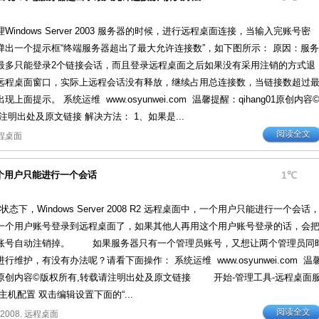
indows Server 2003 服务器的时候，进行远程桌面连接，当输入完账号密
弹出一个提示框“终端服务器超出了最大允许连接数”，如下图所示： 原因：服务
最多只能登录2个链接会话，而且登录远程桌面之后如果没有采用注销的方式退
远程桌面窗口，实际上远程会话没有释放，继续占用总连接数，当链接数超过
上面提示。 系统运维 www.osyunwei.com 温馨提醒：qihang01原创内容
注明出处及原文链接 解决方法： 1、如果是...
阅读全文
程桌面
程桌面每个用户只能进行一个会话
1℃
，Windows Server 2008 R2 远程桌面中，一个用户只能进行一个会话
一个用户账号登录到远程桌面了，如果其他人再用这个用户账号登录的话，会
账号自动注销掉。 如果服务器只有一个管理员账号，又想让两个管理员同
维护，有没有办法呢？请看下面操作： 系统运维 www.osyunwei.com 温
g01原创内容©版权所有,转载请注明出处及原文链接 开始-管理工具-远程桌面
主机配置 双击编辑设置下面的“...
阅读全文
 2008
,
远程桌面