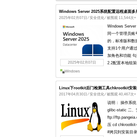
Windows Server 2025系统配置远程桌
2025年02月07日
⁄
安全优化
⁄ 被围观 11,544次+
Windows S
国产化操作系统欧拉openEuler编
同一个管理员账号同
的，标准版和数
支持1个用户通过
加角色和功能 勾
2025年02月07日
2.2配置本地组策略
Windows
Linux下rootkit后门检测工具chkrootkit安
2017年04月30日
⁄
安全优化
⁄ 被围观 40,467次+
说明： 操作系统：Cen
glibc-static 二、安
ftp://ftp.pange
压 cd chkrootkit-
#拷贝到安装目录 三、使用c