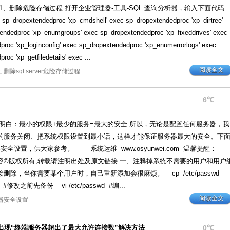
1、删除危险存储过程 打开企业管理器-工具-SQL 查询分析器，输入下面代码
 sp_dropextendedproc 'xp_cmdshell' exec sp_dropextendedproc 'xp_dirtree'
endedproc 'xp_enumgroups' exec sp_dropextendedproc 'xp_fixeddrives' exec
proc 'xp_loginconfig' exec sp_dropextendedproc 'xp_enumerrorlogs' exec
roc 'xp_getfiledetails' exec ...
阅读全文
置
,
删除sql server危险存储过程
6℃
须明白：最小的权限+最少的服务=最大的安全 所以，无论是配置任何服务器，我
的服务关闭、把系统权限设置到最小话，这样才能保证服务器最大的安全。下
器安全设置，供大家参考。 系统运维 www.osyunwei.com 温馨提醒：
原创内容©版权所有,转载请注明出处及原文链接 一、注释掉系统不需要的用户和用户
删除，当你需要某个用户时，自己重新添加会很麻烦。 cp /etc/passwd
ak #修改之前先备份 vi /etc/passwd #编...
阅读全文
器安全设置
桌面登录出现“终端服务器超出了最大允许连接数”解决方法
0℃