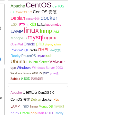
CentOS
Apache
CentOS
CentOS 安装
6.0
CentOS 6.2
docker
Debian
debian安装
k8s
ESXI
FTP
iis
kafka
kubernetes
Linux下安装配置WireGuard
linux
面
lnmp
LAMP
LVM
mysql
nginx
MongoDB
php
Oracle
OpenWrt
phpmyadmin
RHEL
redis
PostgreSQL
rhel安装
Rocky
ssh
RouterOS
Rsync
Ubuntu
VMware
Ubuntu Server
Windows
vpn
Windows Server 2003
yum
Windows Server 2008 R2
yum源
Zabbix
数据库
远程桌面
CentOS
Apache
CentOS 6.0
#解
docker
CentOS 安装
Debian
k8s
linux
lnmp
mysql
LAMP
MongoDB
nginx
php
RHEL
Oracle
redis
Rocky