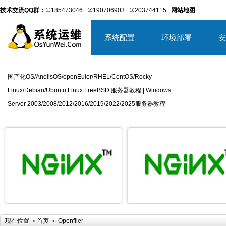
技术交流QQ群：
①185473046
②190706903
③203744115
网站地图
系统配置
环境部署
安
国产化OS/AnolisOS/openEuler/RHEL/CentOS/Rocky
Linux/Debian/Ubuntu Linux FreeBSD 服务器教程 | Windows
Server 2003/2008/2012/2016/2019/2022/2025服务器教程
详细内容
详
现在位置 ＞
首页
＞ Openfiler