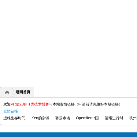
返回首页
欢迎
PR值≥3的IT类技术博客
与本站友情链接（申请前请先做好本站链接）
友情链接
运维生存时间
Ken的杂谈
聆云市场
Openfiler中国
运维进行时
杭州