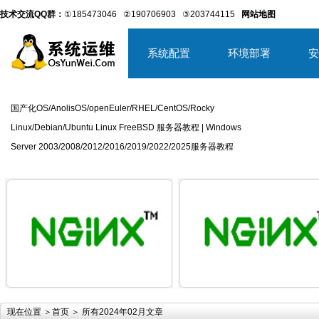
技术交流QQ群：
①185473046
②190706903
③203744115
网站地图
系统配置
环境部署
安
国产化OS/AnolisOS/openEuler/RHEL/CentOS/Rocky
Linux/Debian/Ubuntu Linux FreeBSD 服务器教程 | Windows
Server 2003/2008/2012/2016/2019/2022/2025服务器教程
详细内容
详
现在位置 ＞
首页
＞ 所有2024年02月文章