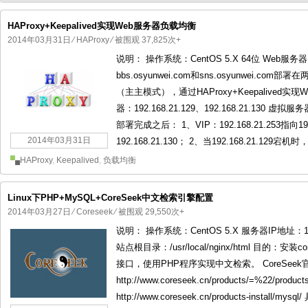
HAProxy+Keepalived实现Web服务器负载均衡
2014年03月31日
⁄
HAProxy
⁄ 被围观 37,825次+
说明： 操作系统：CentOS 5.X 64位 Web服务器：192
国产化操作系统欧拉openEuler编
国产化操作系统Anolis OS编
bbs.osyunwei.com和sns.osyunwei.
（主主模式），通过HAProxy+Keepalived实
器：192.168.21.129、192.168.21.130 虚拟服务器
部署完成之后： 1、VIP：192.168.21.253指向192.1
2014年03月31日
192.168.21.130； 2、当192.168.21.129宕机时，
HAProxy
,
Keepalived
,
负载均衡
Linux下PHP+MySQL+CoreSeek中文检索引擎配置
2014年03月27日
⁄
Coreseek
⁄ 被围观 29,550次+
说明： 操作系统：CentOS 5.X 服务器IP地址：192.
站点根目录：/usr/local/nginx/html 目的
接口，使用PHP程序实现中文检索。 CoreSeek官方网站： 
http://www.coreseek.cn/products/=%22/products-
http://www.coreseek.cn/products-install