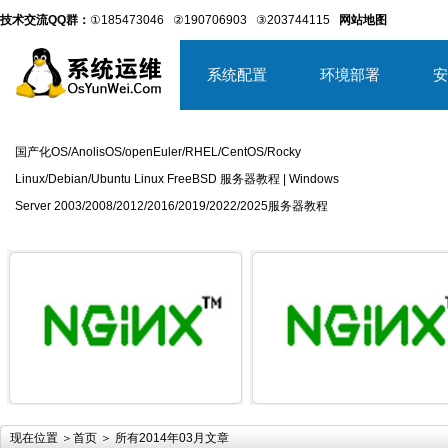
技术交流QQ群：
①185473046
②190706903
③203744115
网站地图
系统配置
环境部署
安
国产化OS/AnolisOS/openEuler/RHEL/CentOS/Rocky
Linux/Debian/Ubuntu Linux FreeBSD 服务器教程 | Windows
Server 2003/2008/2012/2016/2019/2022/2025服务器教程
详细内容
详
现在位置 ＞
首页
＞ 所有2014年03月文章