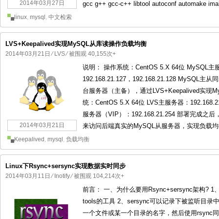
2014年03月27日
gcc g++ gcc-c++ libtool autoconf automake imak
linux
,
mysql
,
中文检索
LVS+Keepalived实现MySQL从库读操作负载均衡
2014年03月21日
⁄
LVS
⁄ 被围观 40,155次+
说明： 操作系统：CentOS 5.X 64位 MySQL主服
192.168.21.127，192.168.21.128 MyS
台服务器（主备），通过LVS+Keepalived实
统：CentOS 5.X 64位 LVS主服务器：192.168.2
服务器（VIP）：192.168.21.254 部署完成之后，
2014年03月21日
来访问后端真实的MySQL从服务器，实现负载均衡
Keepalived
,
mysql
,
负载均衡
Linux下Rsync+sersync实现数据实时同步
2014年03月11日
⁄
Inotify
⁄ 被围观 104,214次+
前言： 一、为什么要用Rsync+sersync架构? 1、se
tools的工具 2、sersync可以记录下被监
一个文件或某一个目录的名字，然后使用rsyn