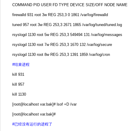
COMMAND PID USER FD TYPE DEVICE SIZE/OFF NODE NAME
firewalld 931 root 3w REG 253,3 0 1861 /var/log/firewalld
tuned 957 root 3w REG 253,3 2671 1865 /var/log/tuned/tuned.log
rsyslogd 1130 root 5w REG 253,3 549494 131 /var/log/messages
rsyslogd 1130 root 7w REG 253,3 1670 132 /var/log/secure
rsyslogd 1130 root 8w REG 253,3 1391 1859 /var/log/cron
#结束进程
kill 931
kill 957
kill 1130
[root@localhost var.bak]# lsof +D /var
[root@localhost var.bak]#
#已经没有运行的进程了