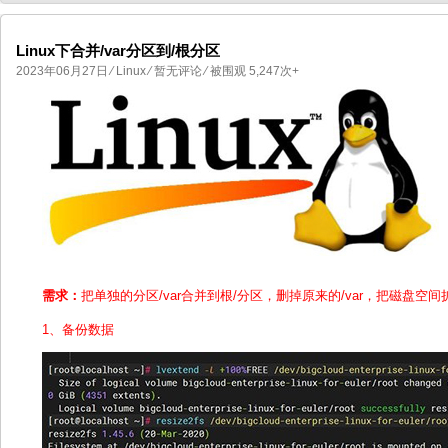
Linux下合并/var分区到/根分区
2023年06月27日
⁄
Linux
⁄
暂无评论
⁄ 被围观 5,247次+
国产化操作系统欧拉openEuler编
国产化操作系统Anolis OS编
需求：
把单独的分区/var合并到根/分区，删掉原来的/var，把磁盘空间
1、备份数据