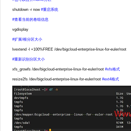
shutdown -r now
#重启系统
#查看当前的卷组信息
vgdisplay
#扩展/根分区大小
lvextend -l +100%FREE /dev/bigcloud-enterprise-linux-for-euler/root
#重新识别分区大小
xfs_growfs /dev/bigcloud-enterprise-linux-for-euler/root
#xfs格式
resize2fs /dev/bigcloud-enterprise-linux-for-euler/root
#ext4格式