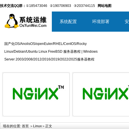
技术交流QQ群：
①185473046
②190706903
③203744115
网站地图
系统配置
环境部署
安
国产化OS/AnolisOS/openEuler/RHEL/CentOS/Rocky
Linux/Debian/Ubuntu Linux FreeBSD 服务器教程 | Windows
Server 2003/2008/2012/2016/2019/2022/2025服务器教程
详细内容
详
现在的位置:
首页
＞
Linux
＞正文