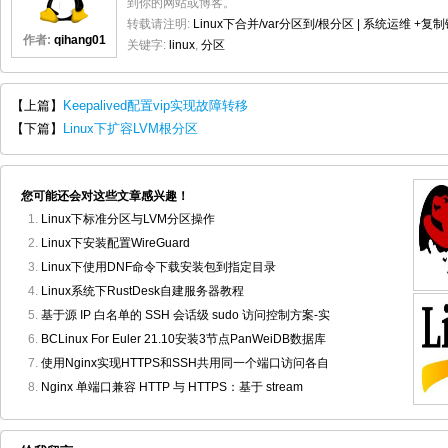
到你的网站或博客。
转载请注明:
Linux下合并/var分区到/根分区 | 系统运维
+复制
作者:
qihang01
关键字:
linux
,
分区
【上篇】
Keepalived配置vip实现故障转移
【下篇】
Linux下扩容LVM根分区
您可能还会对这些文章感兴趣！
Linux下标准分区与LVM分区操作
Linux下安装配置WireGuard
Linux下使用DNF命令下载安装包到指定目录
Linux系统下RustDesk自建服务器教程
基于源 IP 白名单的 SSH 会话级 sudo 访问控制方案-实
BCLinux For Euler 21.10安装3节点PanWeiDB数据库
使用Nginx实现HTTPS和SSH共用同一个端口访问各自
Nginx 单端口兼容 HTTP 与 HTTPS：基于 stream