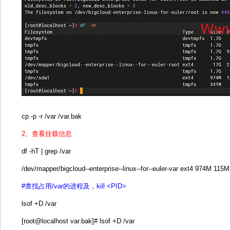
cp -p -r /var /var.bak
2、查看挂载信息
df -hT | grep /var
/dev/mapper/bigcloud--enterprise--linux--for--euler-var ext4 974M 11
#查找占用/var的进程及，kill <PID>
lsof +D /var
[root@localhost var.bak]# lsof +D /var