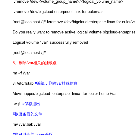
lvremove /dev/<volume_group_name>/<logical_volume_name>
lvremove /dev/bigcloud-enterprise-linux-for-euler/var
[root@localhost /]# lvremove /dev/bigcloud-enterprise-linux-for-euler/v
Do you really want to remove active logical volume bigcloud-enterprise-
Logical volume "var" successfully removed
[root@localhost /]#
5、删除/var相关的挂载点
rm -rf /var
vi /etc/fstab
#编辑，
删除var挂载信息
/dev/mapper/bigcloud--enterprise--linux--for--euler-home /var
:wq!
#保存退出
#恢复备份的文件
mv /var.bak /var
#也可以合并/home分区