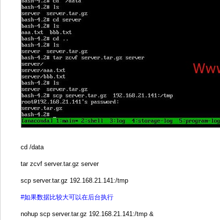
cd /data
tar zcvf server.tar.gz server
scp server.tar.gz 192.168.21.141:/tmp
#如果数据比较大可以在后台执行
nohup scp server.tar.gz 192.168.21.141:/tmp &