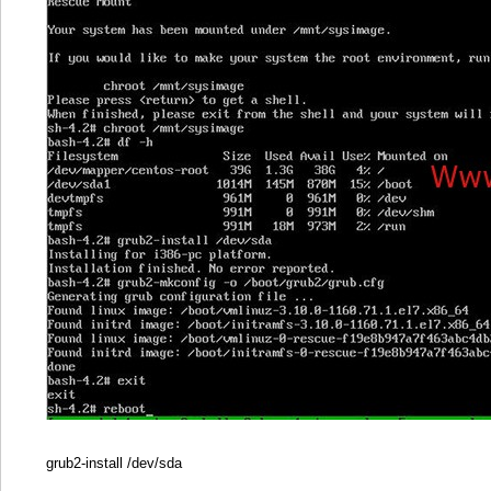
grub2-install /dev/sda