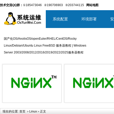
技术交流QQ群：
①185473046
②190706903
③203744115
网站地图
系统配置
环境部署
安
国产化OS/AnolisOS/openEuler/RHEL/CentOS/Rocky
Linux/Debian/Ubuntu Linux FreeBSD 服务器教程 | Windows
Server 2003/2008/2012/2016/2019/2022/2025服务器教程
详细内容
详
现在的位置:
首页
＞
Linux
＞正文