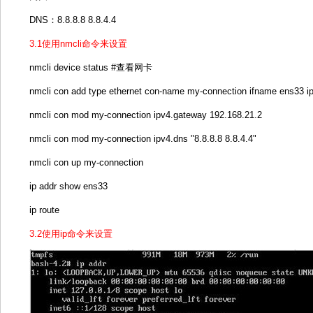
DNS：8.8.8.8 8.8.4.4
3.1使用nmcli命令来设置
nmcli device status #查看网卡
nmcli con add type ethernet con-name my-connection ifname ens33 i
nmcli con mod my-connection ipv4.gateway 192.168.21.2
nmcli con mod my-connection ipv4.dns "8.8.8.8 8.8.4.4"
nmcli con up my-connection
ip addr show ens33
ip route
3.2使用ip命令来设置