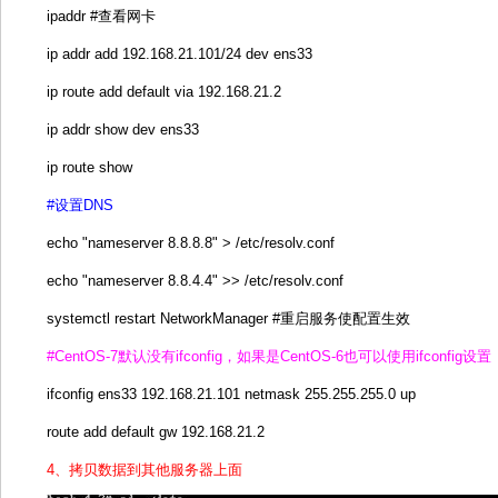
ipaddr #查看网卡
ip addr add 192.168.21.101/24 dev ens33
ip route add default via 192.168.21.2
ip addr show dev ens33
ip route show
#设置DNS
echo "nameserver 8.8.8.8" > /etc/resolv.conf
echo "nameserver 8.8.4.4" >> /etc/resolv.conf
systemctl restart NetworkManager #重启服务使配置生效
#CentOS-7默认没有ifconfig，如果是CentOS-6也可以使用ifconfig设置
ifconfig ens33 192.168.21.101 netmask 255.255.255.0 up
route add default gw 192.168.21.2
4、拷贝数据到其他服务器上面