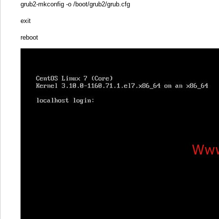
grub2-mkconfig -o /boot/grub2/grub.cfg
exit
reboot