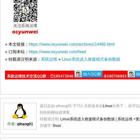
» 本文链接：
https://www.osyunwei.com/archives/14466.html
» 订阅本站：
https://www.osyunwei.com/feed
» 转载请注明来源：
系统运维
»
Linux系统进入救援模式备份数据
系统运维技术交流QQ群：①185473046
②190706903
该日志由 qihang01 于711 天前发表在
Linux
分类下， 你可以
到你的网站或博客。
转载请注明:
Linux系统进入救援模式备份数据 | 系统运维
+复
作者:
qihang01
关键字:
linux