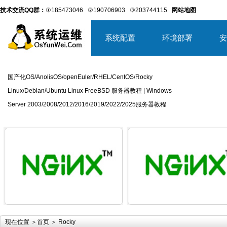
技术交流QQ群：
①185473046
②190706903
③203744115
网站地图
系统配置
环境部署
安
国产化OS/AnolisOS/openEuler/RHEL/CentOS/Rocky
Linux/Debian/Ubuntu Linux FreeBSD 服务器教程 | Windows
Server 2003/2008/2012/2016/2019/2022/2025服务器教程
详细内容
详
现在位置 ＞
首页
＞ Rocky