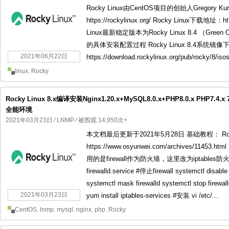
Rocky Linux由CentOS项目的创始人Gregory Ku
https://rockylinux.org/ Rocky Linux下载地址：h
Linux最新稳定版本为Rocky Linux 8.4 （Green
的具体安装配置过程 Rocky Linux 8.4系统镜
2021年06月22日
https://download.rockylinux.org/pub/rocky/8/iso
linux
,
Rocky
Rocky Linux 8.x编译安装Nginx1.20.x+MySQL8.0.x+PHP8.0.x PHP7.4.x 7.3.x
全能环境
2021年03月23日
⁄
LNMP
⁄ 被围观 14,950次+
本文档最后更新于2021年5月28日 基础教程： Roc
https://www.osyunwei.com/archives/1145
用的是firewall作为防火墙，这里改为iptables防火墙。 
firewalld.service #停止firewall systemctl disab
systemctl mask firewalld systemctl stop fir
2021年03月23日
yum install iptables-services #安装 vi /etc/...
CentOS
,
lnmp
,
mysql
,
nginx
,
php
,
Rocky