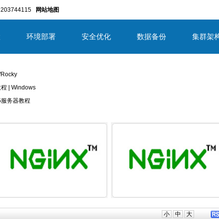
203744115
网站地图
置
环境部署
安全优化
数据备份
集群架
/Rocky
教程 | Windows
/2025服务器教程
详细内容
详细内
小
中
大