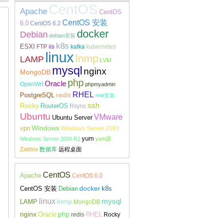
CentOS
Apache
CentOS
CentOS 安装
6.0
CentOS 6.2
docker
Debian
debian安装
k8s
ESXI
FTP
iis
kafka
kubernetes
Linux下安装配置WireGuard
linux
lnmp
LAMP
LVM
mysql
nginx
MongoDB
php
Oracle
OpenWrt
phpmyadmin
RHEL
redis
PostgreSQL
rhel安装
Rocky
ssh
RouterOS
Rsync
Ubuntu
VMware
Ubuntu Server
Windows
vpn
Windows Server 2003
yum
Windows Server 2008 R2
yum源
Zabbix
数据库
远程桌面
CentOS
Apache
CentOS 6.0
docker
CentOS 安装
Debian
k8s
linux
lnmp
mysql
LAMP
MongoDB
nginx
php
RHEL
Oracle
redis
Rocky