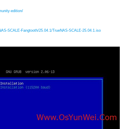
unity-edition/
ueNAS-SCALE-Fangtooth/25.04.1/TrueNAS-SCALE-25.04.1.iso