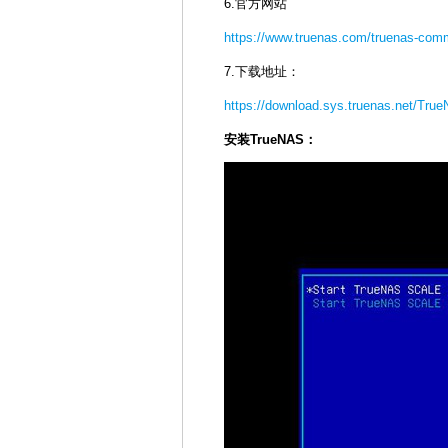
6.官方网站
https://www.truenas.com/truenas-comm
7.下载地址：
https://download.sys.truenas.net/Tr
安装TrueNAS：