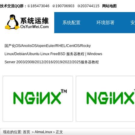
技术交流QQ群：
①185473046
②190706903
③203744115
网站地图
系统配置
环境部署
安
国产化OS/AnolisOS/openEuler/RHEL/CentOS/Rocky
Linux/Debian/Ubuntu Linux FreeBSD 服务器教程 | Windows
Server 2003/2008/2012/2016/2019/2022/2025服务器教程
详细内容
详
现在的位置:
首页
＞
AlmaLinux
＞正文