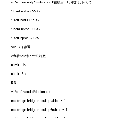
vi /etc/security/limits.conf #在最后一行添加以下代码
* hard nofile 65535
* soft nofile 65535
* hard nproc 65535
* soft nproc 65535
:wq! #保存退出
#查看hard和soft限制数
ulimit -Hn
ulimit -Sn
5.3
vi /etc/sysctl.d/docker.conf
net.bridge.bridge-nf-call-iptables = 1
net.bridge.bridge-nf-call-ip6tables = 1