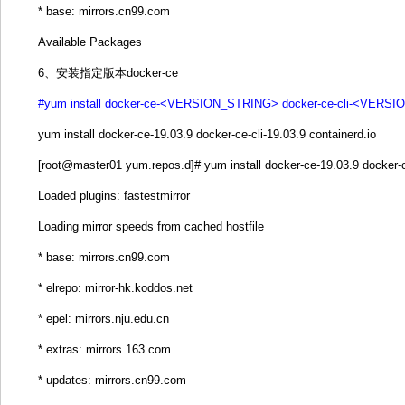
* base: mirrors.cn99.com
Available Packages
6、安装指定版本docker-ce
#yum install docker-ce-<VERSION_STRING> docker-ce-cli-<VERSIO
yum install docker-ce-19.03.9 docker-ce-cli-19.03.9 containerd.io
[root@master01 yum.repos.d]# yum install docker-ce-19.03.9 docker-ce
Loaded plugins: fastestmirror
Loading mirror speeds from cached hostfile
* base: mirrors.cn99.com
* elrepo: mirror-hk.koddos.net
* epel: mirrors.nju.edu.cn
* extras: mirrors.163.com
* updates: mirrors.cn99.com