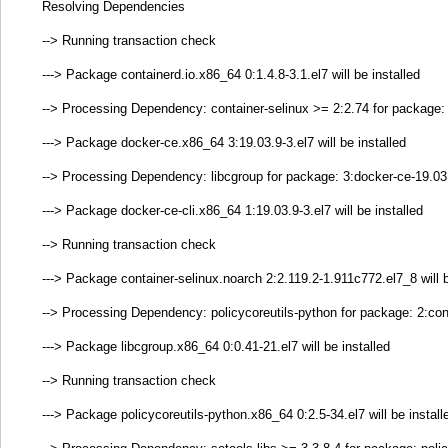
Resolving Dependencies
--> Running transaction check
---> Package containerd.io.x86_64 0:1.4.8-3.1.el7 will be installed
--> Processing Dependency: container-selinux >= 2:2.74 for package: 
---> Package docker-ce.x86_64 3:19.03.9-3.el7 will be installed
--> Processing Dependency: libcgroup for package: 3:docker-ce-19.03
---> Package docker-ce-cli.x86_64 1:19.03.9-3.el7 will be installed
--> Running transaction check
---> Package container-selinux.noarch 2:2.119.2-1.911c772.el7_8 will b
--> Processing Dependency: policycoreutils-python for package: 2:con
---> Package libcgroup.x86_64 0:0.41-21.el7 will be installed
--> Running transaction check
---> Package policycoreutils-python.x86_64 0:2.5-34.el7 will be install