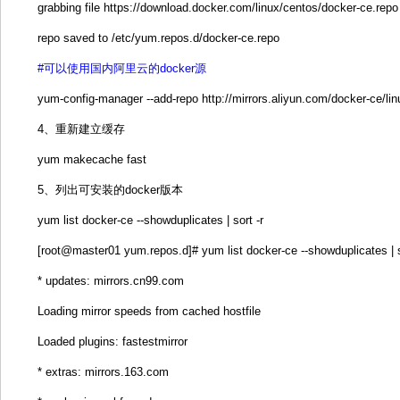
grabbing file https://download.docker.com/linux/centos/docker-ce.repo
repo saved to /etc/yum.repos.d/docker-ce.repo
#可以使用国内阿里云的docker源
yum-config-manager --add-repo http://mirrors.aliyun.com/docker-ce/li
4、重新建立缓存
yum makecache fast
5、列出可安装的docker版本
yum list docker-ce --showduplicates | sort -r
[root@master01 yum.repos.d]# yum list docker-ce --showduplicates | s
* updates: mirrors.cn99.com
Loading mirror speeds from cached hostfile
Loaded plugins: fastestmirror
* extras: mirrors.163.com