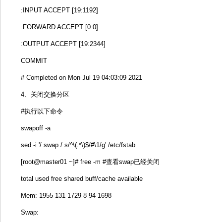
:INPUT ACCEPT [19:1192]
:FORWARD ACCEPT [0:0]
:OUTPUT ACCEPT [19:2344]
COMMIT
# Completed on Mon Jul 19 04:03:09 2021
4、关闭交换分区
#执行以下命令
swapoff -a
sed -i '/ swap / s/^\(.*\)$/#\1/g' /etc/fstab
[root@master01 ~]# free -m #查看swap已经关闭
total used free shared buff/cache available
Mem: 1955 131 1729 8 94 1698
Swap: