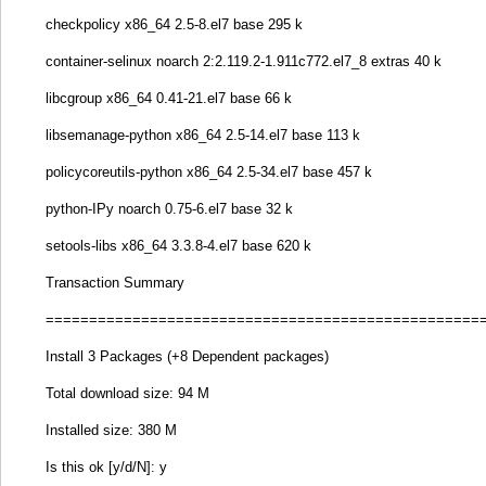
checkpolicy x86_64 2.5-8.el7 base 295 k
container-selinux noarch 2:2.119.2-1.911c772.el7_8 extras 40 k
libcgroup x86_64 0.41-21.el7 base 66 k
libsemanage-python x86_64 2.5-14.el7 base 113 k
policycoreutils-python x86_64 2.5-34.el7 base 457 k
python-IPy noarch 0.75-6.el7 base 32 k
setools-libs x86_64 3.3.8-4.el7 base 620 k
Transaction Summary
==================================================
Install 3 Packages (+8 Dependent packages)
Total download size: 94 M
Installed size: 380 M
Is this ok [y/d/N]: y