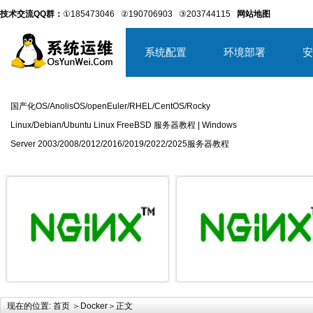
技术交流QQ群：
①185473046
②190706903
③203744115
网站地图
系统配置
环境部署
安
国产化OS/AnolisOS/openEuler/RHEL/CentOS/Rocky
Linux/Debian/Ubuntu Linux FreeBSD 服务器教程 | Windows
Server 2003/2008/2012/2016/2019/2022/2025服务器教程
详细内容
详
现在的位置:
首页
＞
Docker
＞正文