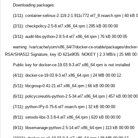
Downloading packages:
(1/11): container-selinux-2.119.2-1.911c772.el7_8.noarch.rpm | 40 kB 
(2/11): checkpolicy-2.5-8.el7.x86_64.rpm | 295 kB 00:00:00
(3/11): audit-libs-python-2.8.5-4.el7.x86_64.rpm | 76 kB 00:00:05
warning: /var/cache/yum/x86_64/7/docker-ce-stable/packages/docker
RSA/SHA512 Signature, key ID 621e9f35: NOKEY ] 2.3 MB/s | 25 MB 00
Public key for docker-ce-19.03.9-3.el7.x86_64.rpm is not installed
(4/11): docker-ce-19.03.9-3.el7.x86_64.rpm | 24 MB 00:00:12
(5/11): libcgroup-0.41-21.el7.x86_64.rpm | 66 kB 00:00:00
(6/11): policycoreutils-python-2.5-34.el7.x86_64.rpm | 457 kB 00:00:00
(7/11): python-IPy-0.75-6.el7.noarch.rpm | 32 kB 00:00:00
(8/11): setools-libs-3.3.8-4.el7.x86_64.rpm | 620 kB 00:00:00
(9/11): libsemanage-python-2.5-14.el7.x86_64.rpm | 113 kB 00:00:00