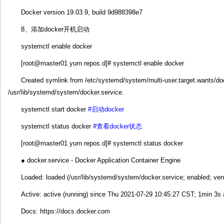
Docker version 19.03.9, build 9d988398e7
8、添加docker开机启动
systemctl enable docker
[root@master01 yum.repos.d]# systemctl enable docker
Created symlink from /etc/systemd/system/multi-user.target.wants/doc
/usr/lib/systemd/system/docker.service.
systemctl start docker
#启动docker
systemctl status docker
#查看docker状态
[root@master01 yum.repos.d]# systemctl status docker
● docker.service - Docker Application Container Engine
Loaded: loaded (/usr/lib/systemd/system/docker.service; enabled; ven
Active: active (running) since Thu 2021-07-29 10:45:27 CST; 1min 3s
Docs: https://docs.docker.com