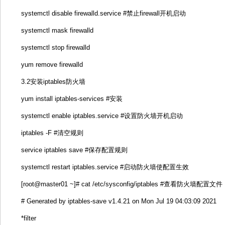
systemctl disable firewalld.service #禁止firewall开机启动
systemctl mask firewalld
systemctl stop firewalld
yum remove firewalld
3.2安装iptables防火墙
yum install iptables-services #安装
systemctl enable iptables.service #设置防火墙开机启动
iptables -F #清空规则
service iptables save #保存配置规则
systemctl restart iptables.service #启动防火墙使配置生效
[root@master01 ~]# cat /etc/sysconfig/iptables #查看防火墙配置文件
# Generated by iptables-save v1.4.21 on Mon Jul 19 04:03:09 2021
*filter