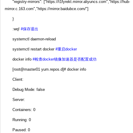
"registry-mirrors": ["https://t1fyrekt.mirror.aliyuncs.com","https://hub-
mirror.c.163.com","https://mirror.baidubce.com/"]
}
:wq!
#保存退出
systemctl daemon-reload
systemctl restart docker
#重启docker
docker info
#检查docker镜像加速器是否配置成功
[root@master01 yum.repos.d]# docker info
Client:
Debug Mode: false
Server:
Containers: 0
Running: 0
Paused: 0