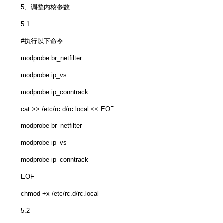
5、调整内核参数
5.1
#执行以下命令
modprobe br_netfilter
modprobe ip_vs
modprobe ip_conntrack
cat >> /etc/rc.d/rc.local << EOF
modprobe br_netfilter
modprobe ip_vs
modprobe ip_conntrack
EOF
chmod +x /etc/rc.d/rc.local
5.2