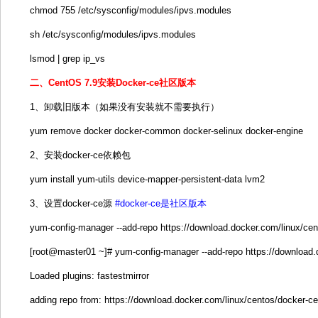
chmod 755 /etc/sysconfig/modules/ipvs.modules
sh /etc/sysconfig/modules/ipvs.modules
lsmod | grep ip_vs
二、CentOS 7.9安装Docker-ce社区版本
1、卸载旧版本（如果没有安装就不需要执行）
yum remove docker docker-common docker-selinux docker-engine
2、安装docker-ce依赖包
yum install yum-utils device-mapper-persistent-data lvm2
3、设置docker-ce源
#docker-ce是社区版本
yum-config-manager --add-repo https://download.docker.com/linux/cen
[root@master01 ~]# yum-config-manager --add-repo https://download.
Loaded plugins: fastestmirror
adding repo from: https://download.docker.com/linux/centos/docker-ce