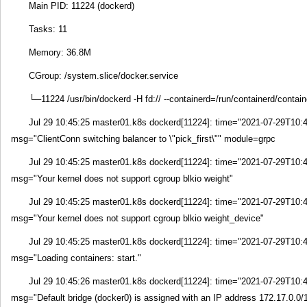
Main PID: 11224 (dockerd)
Tasks: 11
Memory: 36.8M
CGroup: /system.slice/docker.service
└─11224 /usr/bin/dockerd -H fd:// --containerd=/run/containerd/contai
Jul 29 10:45:25 master01.k8s dockerd[11224]: time="2021-07-29T10:
msg="ClientConn switching balancer to \"pick_first\"" module=grpc
Jul 29 10:45:25 master01.k8s dockerd[11224]: time="2021-07-29T10:
msg="Your kernel does not support cgroup blkio weight"
Jul 29 10:45:25 master01.k8s dockerd[11224]: time="2021-07-29T10:
msg="Your kernel does not support cgroup blkio weight_device"
Jul 29 10:45:25 master01.k8s dockerd[11224]: time="2021-07-29T10:
msg="Loading containers: start."
Jul 29 10:45:26 master01.k8s dockerd[11224]: time="2021-07-29T10:
msg="Default bridge (docker0) is assigned with an IP address 172.17.0.0/