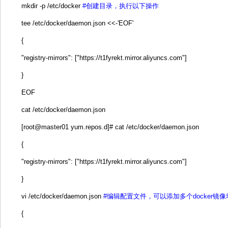
mkdir -p /etc/docker
#创建目录，执行以下操作
tee /etc/docker/daemon.json <<-'EOF'
{
"registry-mirrors": ["https://t1fyrekt.mirror.aliyuncs.com"]
}
EOF
cat /etc/docker/daemon.json
[root@master01 yum.repos.d]# cat /etc/docker/daemon.json
{
"registry-mirrors": ["https://t1fyrekt.mirror.aliyuncs.com"]
}
vi /etc/docker/daemon.json
#编辑配置文件，可以添加多个docker镜像
{