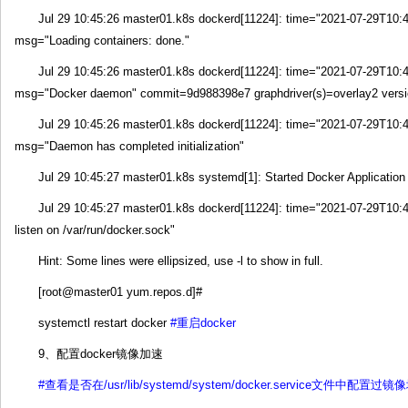
Jul 29 10:45:26 master01.k8s dockerd[11224]: time="2021-07-29T10:
msg="Loading containers: done."
Jul 29 10:45:26 master01.k8s dockerd[11224]: time="2021-07-29T10:
msg="Docker daemon" commit=9d988398e7 graphdriver(s)=overlay2 versi
Jul 29 10:45:26 master01.k8s dockerd[11224]: time="2021-07-29T10:
msg="Daemon has completed initialization"
Jul 29 10:45:27 master01.k8s systemd[1]: Started Docker Application
Jul 29 10:45:27 master01.k8s dockerd[11224]: time="2021-07-29T10:
listen on /var/run/docker.sock"
Hint: Some lines were ellipsized, use -l to show in full.
[root@master01 yum.repos.d]#
systemctl restart docker
#重启docker
9、配置docker镜像加速
#查看是否在/usr/lib/systemd/system/docker.service文件中配置过