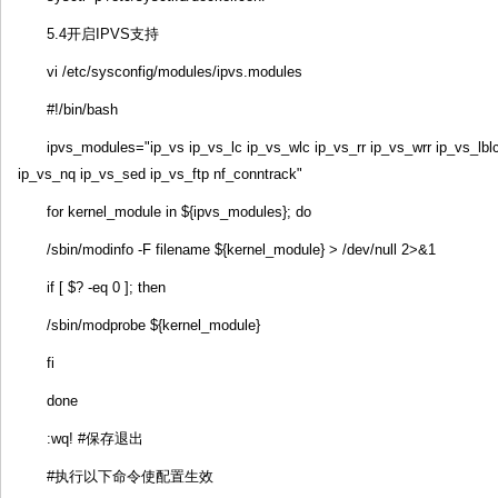
5.4开启IPVS支持
vi /etc/sysconfig/modules/ipvs.modules
#!/bin/bash
ipvs_modules="ip_vs ip_vs_lc ip_vs_wlc ip_vs_rr ip_vs_wrr ip_vs_lbl
ip_vs_nq ip_vs_sed ip_vs_ftp nf_conntrack"
for kernel_module in ${ipvs_modules}; do
/sbin/modinfo -F filename ${kernel_module} > /dev/null 2>&1
if [ $? -eq 0 ]; then
/sbin/modprobe ${kernel_module}
fi
done
:wq! #保存退出
#执行以下命令使配置生效