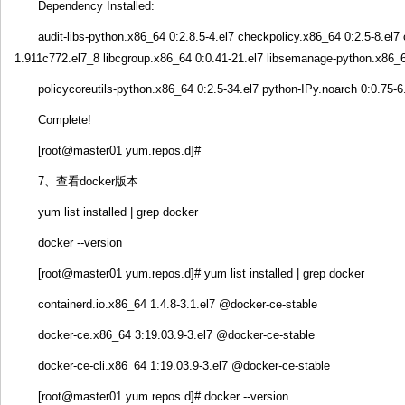
Dependency Installed:
audit-libs-python.x86_64 0:2.8.5-4.el7 checkpolicy.x86_64 0:2.5-8.el7 
1.911c772.el7_8 libcgroup.x86_64 0:0.41-21.el7 libsemanage-python.x86_6
policycoreutils-python.x86_64 0:2.5-34.el7 python-IPy.noarch 0:0.75-6.
Complete!
[root@master01 yum.repos.d]#
7、查看docker版本
yum list installed | grep docker
docker --version
[root@master01 yum.repos.d]# yum list installed | grep docker
containerd.io.x86_64 1.4.8-3.1.el7 @docker-ce-stable
docker-ce.x86_64 3:19.03.9-3.el7 @docker-ce-stable
docker-ce-cli.x86_64 1:19.03.9-3.el7 @docker-ce-stable
[root@master01 yum.repos.d]# docker --version