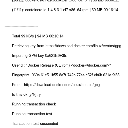
(10/11): docker-ce-cli-19.03.9-3.el7.x86_64.rpm | 38 MB 00:00:12
(11/11): containerd.io-1.4.8-3.1.el7.x86_64.rpm | 30 MB 00:16:14
-----------------------------------------------------------------------------------------------------
-----------------------------
Total 99 kB/s | 94 MB 00:16:14
Retrieving key from https://download.docker.com/linux/centos/gpg
Importing GPG key 0x621E9F35:
Userid : "Docker Release (CE rpm) <docker@docker.com>"
Fingerprint: 060a 61c5 1b55 8a7f 742b 77aa c52f eb6b 621e 9f35
From : https://download.docker.com/linux/centos/gpg
Is this ok [y/N]: y
Running transaction check
Running transaction test
Transaction test succeeded