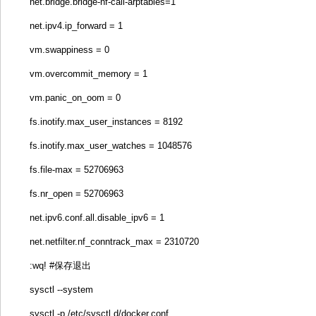
net.bridge.bridge-nf-call-arptables=1
net.ipv4.ip_forward = 1
vm.swappiness = 0
vm.overcommit_memory = 1
vm.panic_on_oom = 0
fs.inotify.max_user_instances = 8192
fs.inotify.max_user_watches = 1048576
fs.file-max = 52706963
fs.nr_open = 52706963
net.ipv6.conf.all.disable_ipv6 = 1
net.netfilter.nf_conntrack_max = 2310720
:wq! #保存退出
sysctl --system
sysctl -p /etc/sysctl.d/docker.conf