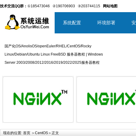
技术交流QQ群：
①185473046
②190706903
③203744115
网站地图
系统配置
环境部署
安
国产化OS/AnolisOS/openEuler/RHEL/CentOS/Rocky
Linux/Debian/Ubuntu Linux FreeBSD 服务器教程 | Windows
Server 2003/2008/2012/2016/2019/2022/2025服务器教程
详细内容
详
现在的位置:
首页
＞
CentOS
＞正文