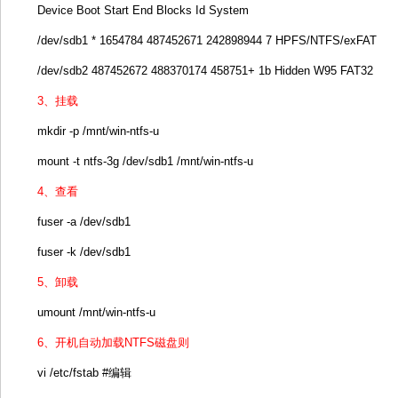
Device Boot Start End Blocks Id System
/dev/sdb1 * 1654784 487452671 242898944 7 HPFS/NTFS/exFAT
/dev/sdb2 487452672 488370174 458751+ 1b Hidden W95 FAT32
3、挂载
mkdir -p /mnt/win-ntfs-u
mount -t ntfs-3g /dev/sdb1 /mnt/win-ntfs-u
4、查看
fuser -a /dev/sdb1
fuser -k /dev/sdb1
5、卸载
umount /mnt/win-ntfs-u
6、开机自动加载NTFS磁盘则
vi /etc/fstab #编辑