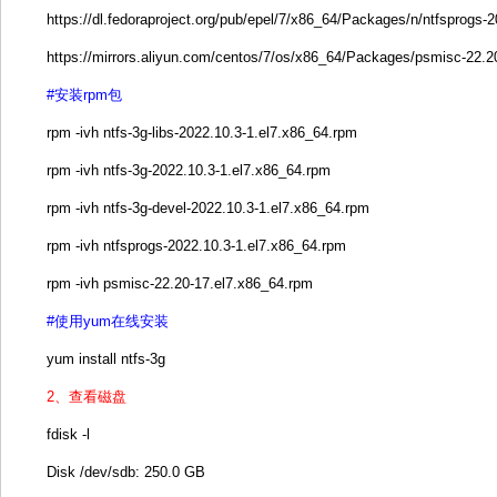
https://dl.fedoraproject.org/pub/epel/7/x86_64/Packages/n/ntfsprogs-
https://mirrors.aliyun.com/centos/7/os/x86_64/Packages/psmisc-22.2
#安装rpm包
rpm -ivh ntfs-3g-libs-2022.10.3-1.el7.x86_64.rpm
rpm -ivh ntfs-3g-2022.10.3-1.el7.x86_64.rpm
rpm -ivh ntfs-3g-devel-2022.10.3-1.el7.x86_64.rpm
rpm -ivh ntfsprogs-2022.10.3-1.el7.x86_64.rpm
rpm -ivh psmisc-22.20-17.el7.x86_64.rpm
#使用yum在线安装
yum install ntfs-3g
2、查看磁盘
fdisk -l
Disk /dev/sdb: 250.0 GB