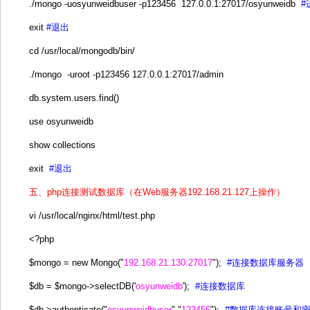
./mongo -uosyunweidbuser -p123456 127.0.0.1:27017/osyunweidb
#
exit
#退出
cd /usr/local/mongodb/bin/
./mongo -uroot -p123456 127.0.0.1:27017/admin
db.system.users.find()
use osyunweidb
show collections
exit
#退出
五、php连接测试数据库（在Web服务器192.168.21.127上操作）
vi /usr/local/nginx/html/test.php
<?php
$mongo = new Mongo("
192.168.21.130:27017
");
#连接数据库服务器
$db = $mongo->selectDB('
osyunweidb
');
#连接数据库
$db->authenticate("
osyunweidbuser
","
123456
");
#数据库连接账号和