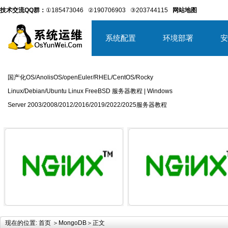
技术交流QQ群：
①185473046
②190706903
③203744115
网站地图
系统配置
环境部署
安
国产化OS/AnolisOS/openEuler/RHEL/CentOS/Rocky
Linux/Debian/Ubuntu Linux FreeBSD 服务器教程 | Windows
Server 2003/2008/2012/2016/2019/2022/2025服务器教程
详细内容
详
现在的位置:
首页
＞
MongoDB
＞正文