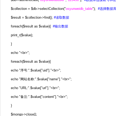
$collection = $db->selectCollection("
osyunweidb_table
");
#选择数据
$result = $collection->find();
#读取数据
foreach($result as $value){
#输出数据
print_r($value);
}
echo "<br>";
foreach($result as $value){
echo "序号:".$value["uid"]."<br>";
echo "网站名称:".$value["name"]."<br>";
echo "URL:".$value["url"]."<br>";
echo "备注:".$value["content"]."<br>";
}
$mongo->close();