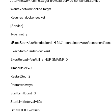
After=network-online.target firewalld.service containerd.service
Wants=network-online.target
Requires=docker.socket
[Service]
Type=notify
#ExecStart=/usr/bin/dockerd -H fd:// --containerd=/run/containerd/con
ExecStart=/usr/bin/dockerd
ExecReload=/bin/kill -s HUP $MAINPID
TimeoutSec=0
RestartSec=2
Restart=always
StartLimitBurst=3
StartLimitInterval=60s
LimitNOFILE=infinity