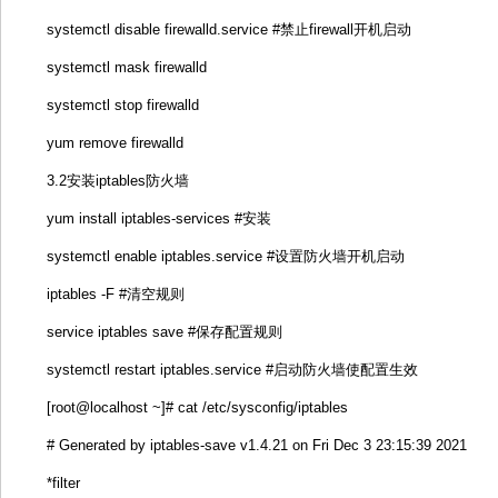
systemctl disable firewalld.service #禁止firewall开机启动
systemctl mask firewalld
systemctl stop firewalld
yum remove firewalld
3.2安装iptables防火墙
yum install iptables-services #安装
systemctl enable iptables.service #设置防火墙开机启动
iptables -F #清空规则
service iptables save #保存配置规则
systemctl restart iptables.service #启动防火墙使配置生效
[root@localhost ~]# cat /etc/sysconfig/iptables
# Generated by iptables-save v1.4.21 on Fri Dec 3 23:15:39 2021
*filter