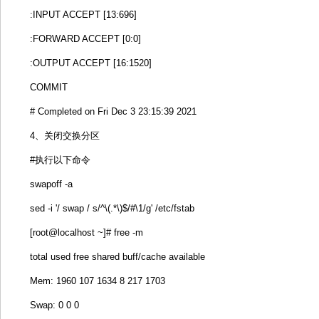
:INPUT ACCEPT [13:696]
:FORWARD ACCEPT [0:0]
:OUTPUT ACCEPT [16:1520]
COMMIT
# Completed on Fri Dec 3 23:15:39 2021
4、关闭交换分区
#执行以下命令
swapoff -a
sed -i '/ swap / s/^\(.*\)$/#\1/g' /etc/fstab
[root@localhost ~]# free -m
total used free shared buff/cache available
Mem: 1960 107 1634 8 217 1703
Swap: 0 0 0