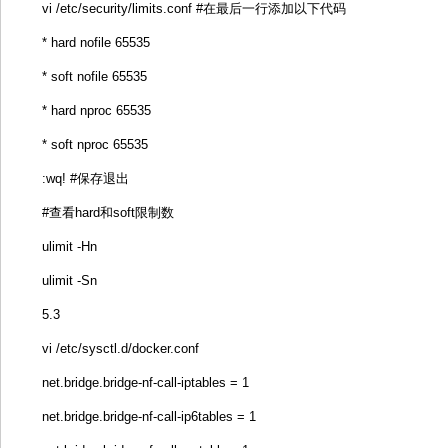
vi /etc/security/limits.conf #在最后一行添加以下代码
* hard nofile 65535
* soft nofile 65535
* hard nproc 65535
* soft nproc 65535
:wq! #保存退出
#查看hard和soft限制数
ulimit -Hn
ulimit -Sn
5.3
vi /etc/sysctl.d/docker.conf
net.bridge.bridge-nf-call-iptables = 1
net.bridge.bridge-nf-call-ip6tables = 1