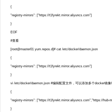
{
"registry-mirrors": ["https://t1fyrekt.mirror.aliyuncs.com"]
}
EOF
#查看
[root@master01 yum.repos.d]# cat /etc/docker/daemon.json
{
"registry-mirrors": ["https://t1fyrekt.mirror.aliyuncs.com"]
}
vi /etc/docker/daemon.json #编辑配置文件，可以添加多个docker镜
{
"registry-mirrors": ["https://t1fyrekt.mirror.aliyuncs.com","https://hub
}