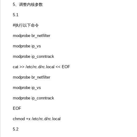
5、调整内核参数
5.1
#执行以下命令
modprobe br_netfilter
modprobe ip_vs
modprobe ip_conntrack
cat >> /etc/rc.d/rc.local << EOF
modprobe br_netfilter
modprobe ip_vs
modprobe ip_conntrack
EOF
chmod +x /etc/rc.d/rc.local
5.2