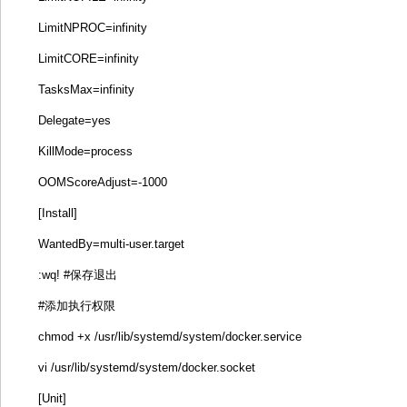
LimitNPROC=infinity
LimitCORE=infinity
TasksMax=infinity
Delegate=yes
KillMode=process
OOMScoreAdjust=-1000
[Install]
WantedBy=multi-user.target
:wq! #保存退出
#添加执行权限
chmod +x /usr/lib/systemd/system/docker.service
vi /usr/lib/systemd/system/docker.socket
[Unit]