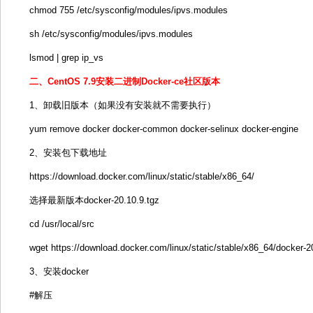
chmod 755 /etc/sysconfig/modules/ipvs.modules
sh /etc/sysconfig/modules/ipvs.modules
lsmod | grep ip_vs
二、CentOS 7.9安装二进制Docker-ce社区版本
1、卸载旧版本（如果没有安装就不需要执行）
yum remove docker docker-common docker-selinux docker-engine
2、安装包下载地址
https://download.docker.com/linux/static/stable/x86_64/
选择最新版本docker-20.10.9.tgz
cd /usr/local/src
wget https://download.docker.com/linux/static/stable/x86_64/docker-2
3、安装docker
#解压