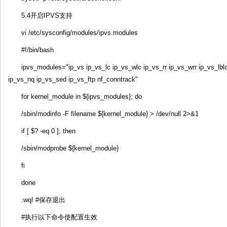
5.4开启IPVS支持
vi /etc/sysconfig/modules/ipvs.modules
#!/bin/bash
ipvs_modules="ip_vs ip_vs_lc ip_vs_wlc ip_vs_rr ip_vs_wrr ip_vs_lbl
ip_vs_nq ip_vs_sed ip_vs_ftp nf_conntrack"
for kernel_module in ${ipvs_modules}; do
/sbin/modinfo -F filename ${kernel_module} > /dev/null 2>&1
if [ $? -eq 0 ]; then
/sbin/modprobe ${kernel_module}
fi
done
:wq! #保存退出
#执行以下命令使配置生效