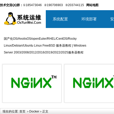
技术交流QQ群：
①185473046
②190706903
③203744115
网站地图
系统配置
环境部署
安
国产化OS/AnolisOS/openEuler/RHEL/CentOS/Rocky
Linux/Debian/Ubuntu Linux FreeBSD 服务器教程 | Windows
Server 2003/2008/2012/2016/2019/2022/2025服务器教程
详细内容
详
现在的位置:
首页
＞
Docker
＞正文