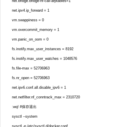
net.bridge.bridge-nf-call-arptables=1
net.ipv4.ip_forward = 1
vm.swappiness = 0
vm.overcommit_memory = 1
vm.panic_on_oom = 0
fs.inotify.max_user_instances = 8192
fs.inotify.max_user_watches = 1048576
fs.file-max = 52706963
fs.nr_open = 52706963
net.ipv6.conf.all.disable_ipv6 = 1
net.netfilter.nf_conntrack_max = 2310720
:wq! #保存退出
sysctl --system
sysctl -p /etc/sysctl.d/docker.conf