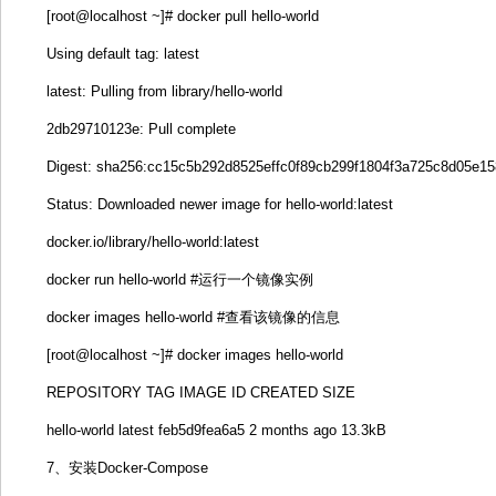
[root@localhost ~]# docker pull hello-world
Using default tag: latest
latest: Pulling from library/hello-world
2db29710123e: Pull complete
Digest: sha256:cc15c5b292d8525effc0f89cb299f1804f3a725c8d05e1
Status: Downloaded newer image for hello-world:latest
docker.io/library/hello-world:latest
docker run hello-world #运行一个镜像实例
docker images hello-world #查看该镜像的信息
[root@localhost ~]# docker images hello-world
REPOSITORY TAG IMAGE ID CREATED SIZE
hello-world latest feb5d9fea6a5 2 months ago 13.3kB
7、安装Docker-Compose