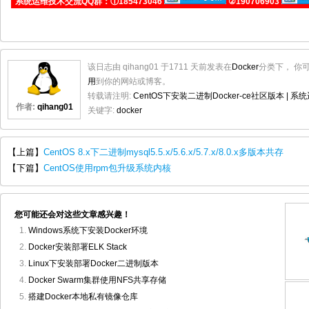
系统运维技术交流QQ群：①185473046
②190706903
该日志由 qihang01 于1711 天前发表在
Docker
分类下， 你
用
到你的网站或博客。
转载请注明:
CentOS下安装二进制Docker-ce社区版本 | 系
作者:
qihang01
关键字:
docker
【上篇】
CentOS 8.x下二进制mysql5.5.x/5.6.x/5.7.x/8.0.x多版本共存
【下篇】
CentOS使用rpm包升级系统内核
您可能还会对这些文章感兴趣！
Windows系统下安装Docker环境
Docker安装部署ELK Stack
Linux下安装部署Docker二进制版本
Docker Swarm集群使用NFS共享存储
搭建Docker本地私有镜像仓库