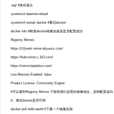
:wq! #保存退出
systemctl daemon-reload
systemctl restart docker #重启docker
docker info #检查docker镜像加速器是否配置成功
Registry Mirrors:
https://t1fyrekt.mirror.aliyuncs.com/
https://hub-mirror.c.163.com/
https://mirror.baidubce.com/
Live Restore Enabled: false
Product License: Community Engine
#可以看到Registry Mirrors:下面有我们设置的镜像地址，说明配置成功
6、测试docker是否可用
docker pull hello-world #下载一个镜像实例