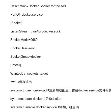
Description=Docker Socket for the API
PartOf=docker.service
[Socket]
ListenStream=/var/run/docker.sock
SocketMode=0660
SocketUser=root
SocketGroup=docker
[Install]
WantedBy=sockets.target
:wq! #保存退出
systemctl daemon-reload #重新加载配置，修改docker.service文
systemctl start docker #启动docker
systemctl enable docker.service #添加开机启动