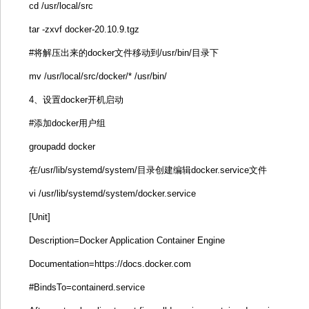
cd /usr/local/src
tar -zxvf docker-20.10.9.tgz
#将解压出来的docker文件移动到/usr/bin/目录下
mv /usr/local/src/docker/* /usr/bin/
4、设置docker开机启动
#添加docker用户组
groupadd docker
在/usr/lib/systemd/system/目录创建编辑docker.service文件
vi /usr/lib/systemd/system/docker.service
[Unit]
Description=Docker Application Container Engine
Documentation=https://docs.docker.com
#BindsTo=containerd.service