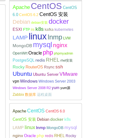
CentOS
Apache
CentOS
CentOS 安装
6.0
CentOS 6.2
docker
Debian
debian安装
k8s
ESXI
FTP
iis
kafka
kubernetes
Linux下安装配置WireGuard
linux
lnmp
LAMP
LVM
mysql
nginx
MongoDB
php
Oracle
OpenWrt
phpmyadmin
RHEL
redis
PostgreSQL
rhel安装
Rocky
ssh
RouterOS
Rsync
Ubuntu
VMware
Ubuntu Server
Windows
vpn
Windows Server 2003
yum
Windows Server 2008 R2
yum源
Zabbix
数据库
远程桌面
CentOS
Apache
CentOS 6.0
docker
CentOS 安装
Debian
k8s
linux
lnmp
mysql
LAMP
MongoDB
nginx
php
RHEL
Oracle
redis
Rocky