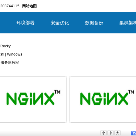
203744115
网站地图
置
环境部署
安全优化
数据备份
集群架
/Rocky
教程 | Windows
/2025服务器教程
详细内容
详细内
小
中
大