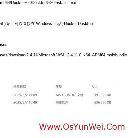
/amd64/Docker%20Desktop%20Installer.exe
 (WSL) 后，可以直接在 Windows上运行Docker Desktop
ases
leases/download/2.4.11/Microsoft.WSL_2.4.11.0_x64_ARM64.msixbundle