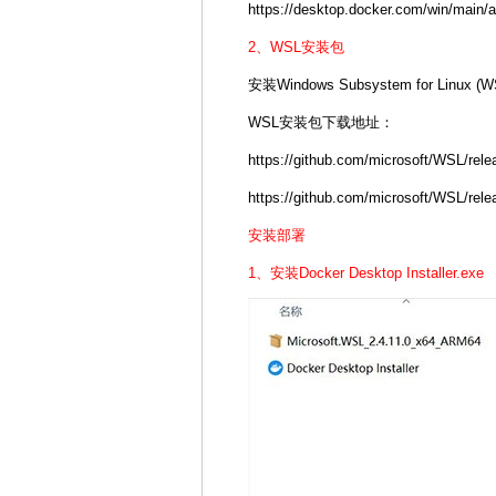
https://desktop.docker.com/win/main
2、WSL安装包
安装Windows Subsystem for Linux
WSL安装包下载地址：
https://github.com/microsoft/WSL/rele
https://github.com/microsoft/WSL/re
安装部署
1、安装Docker Desktop Installer.exe