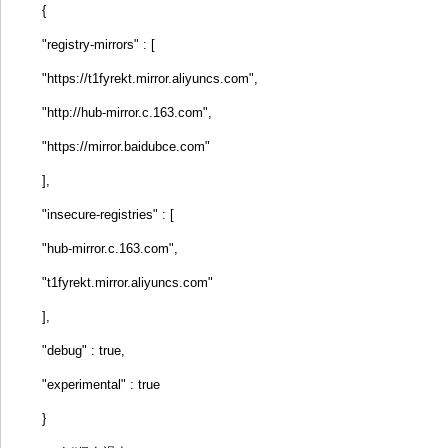
{
"registry-mirrors" : [
"https://t1fyrekt.mirror.aliyuncs.com",
"http://hub-mirror.c.163.com",
"https://mirror.baidubce.com"
],
"insecure-registries" : [
"hub-mirror.c.163.com",
"t1fyrekt.mirror.aliyuncs.com"
],
"debug" : true,
"experimental" : true
}