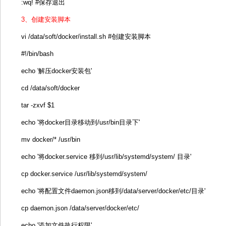
:wq! #保存退出
3、创建安装脚本
vi /data/soft/docker/install.sh #创建安装脚本
#!/bin/bash
echo '解压docker安装包'
cd /data/soft/docker
tar -zxvf $1
echo '将docker目录移动到/usr/bin目录下'
mv docker/* /usr/bin
echo '将docker.service 移到/usr/lib/systemd/system/ 目录'
cp docker.service /usr/lib/systemd/system/
echo '将配置文件daemon.json移到/data/server/docker/etc/目录'
cp daemon.json /data/server/docker/etc/
echo '添加文件执行权限'