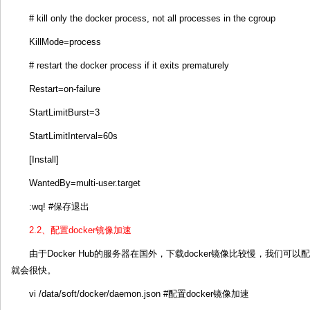
# kill only the docker process, not all processes in the cgroup
KillMode=process
# restart the docker process if it exits prematurely
Restart=on-failure
StartLimitBurst=3
StartLimitInterval=60s
[Install]
WantedBy=multi-user.target
:wq! #保存退出
2.2、配置docker镜像加速
由于Docker Hub的服务器在国外，下载docker镜像比较慢，我们可
就会很快。
vi /data/soft/docker/daemon.json #配置docker镜像加速