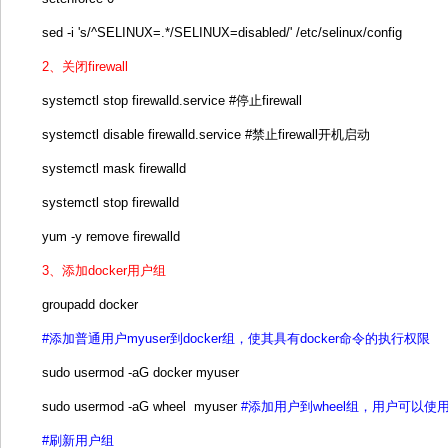
sed -i 's/^SELINUX=.*/SELINUX=disabled/' /etc/selinux/config
2、关闭firewall
systemctl stop firewalld.service #停止firewall
systemctl disable firewalld.service #禁止firewall开机启动
systemctl mask firewalld
systemctl stop firewalld
yum -y remove firewalld
3、添加docker用户组
groupadd docker
#添加普通用户myuser到docker组，使其具有docker命令的执行权限
sudo usermod -aG docker myuser
sudo usermod -aG wheel myuser
#添加用户到wheel组，用户可以使用
#刷新用户组