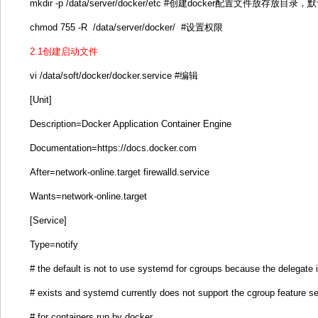
mkdir -p /data/server/docker/etc #创建docker配置文件放存放目录，默认是
chmod 755 -R /data/server/docker/ #设置权限
2.1创建启动文件
vi /data/soft/docker/docker.service #编辑
[Unit]
Description=Docker Application Container Engine
Documentation=https://docs.docker.com
After=network-online.target firewalld.service
Wants=network-online.target
[Service]
Type=notify
# the default is not to use systemd for cgroups because the delegate i
# exists and systemd currently does not support the cgroup feature se
# for containers run by docker