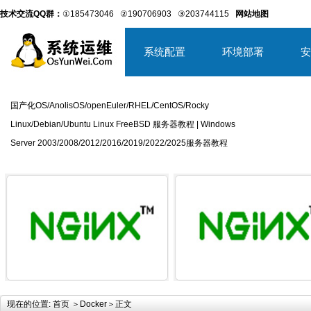
技术交流QQ群：
①185473046
②190706903
③203744115
网站地图
系统配置
环境部署
安
国产化OS/AnolisOS/openEuler/RHEL/CentOS/Rocky
Linux/Debian/Ubuntu Linux FreeBSD 服务器教程 | Windows
Server 2003/2008/2012/2016/2019/2022/2025服务器教程
详细内容
详
现在的位置:
首页
＞
Docker
＞正文