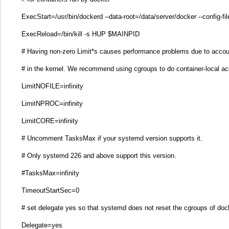
ExecStart=/usr/bin/dockerd --data-root=/data/server/docker --config-f
ExecReload=/bin/kill -s HUP $MAINPID
# Having non-zero Limit*s causes performance problems due to accou
# in the kernel. We recommend using cgroups to do container-local ac
LimitNOFILE=infinity
LimitNPROC=infinity
LimitCORE=infinity
# Uncomment TasksMax if your systemd version supports it.
# Only systemd 226 and above support this version.
#TasksMax=infinity
TimeoutStartSec=0
# set delegate yes so that systemd does not reset the cgroups of doc
Delegate=yes