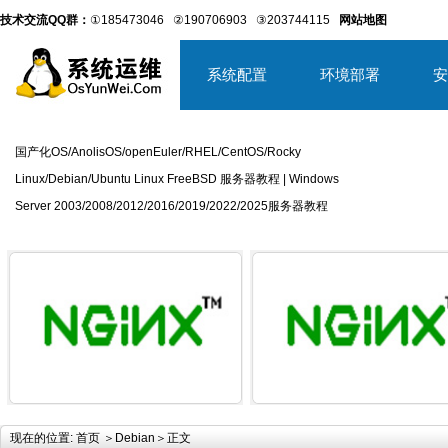
技术交流QQ群：
①185473046
②190706903
③203744115
网站地图
系统配置
环境部署
安
国产化OS/AnolisOS/openEuler/RHEL/CentOS/Rocky
Linux/Debian/Ubuntu Linux FreeBSD 服务器教程 | Windows
Server 2003/2008/2012/2016/2019/2022/2025服务器教程
详细内容
详
现在的位置:
首页
＞
Debian
＞正文