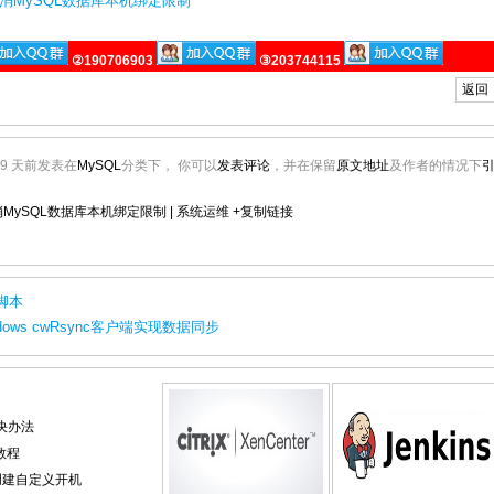
下取消MySQL数据库本机绑定限制
②190706903
③203744115
返回
229 天前发表在
MySQL
分类下， 你可以
发表评论
，并在保留
原文地址
及作者的情况下
取消MySQL数据库本机绑定限制 | 系统运维
+复制链接
份脚本
Windows cwRsync客户端实现数据同步
决办法
解教程
temd创建自定义开机