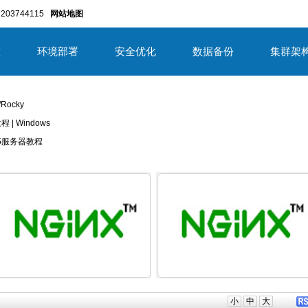
203744115
网站地图
置
环境部署
安全优化
数据备份
集群架
/Rocky
教程 | Windows
/2025服务器教程
详细内容
详细内
小
中
大