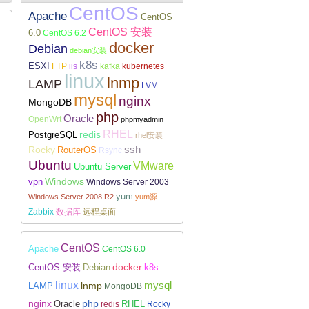
CentOS
Apache
CentOS
CentOS 安装
6.0
CentOS 6.2
docker
Debian
debian安装
k8s
ESXI
FTP
iis
kafka
kubernetes
Linux下安装配置WireGuard
linux
lnmp
LAMP
LVM
mysql
nginx
MongoDB
php
Oracle
OpenWrt
phpmyadmin
RHEL
redis
PostgreSQL
rhel安装
Rocky
ssh
RouterOS
Rsync
Ubuntu
VMware
Ubuntu Server
Windows
vpn
Windows Server 2003
yum
Windows Server 2008 R2
yum源
Zabbix
数据库
远程桌面
CentOS
Apache
CentOS 6.0
docker
CentOS 安装
Debian
k8s
linux
lnmp
mysql
LAMP
MongoDB
nginx
php
RHEL
Oracle
redis
Rocky