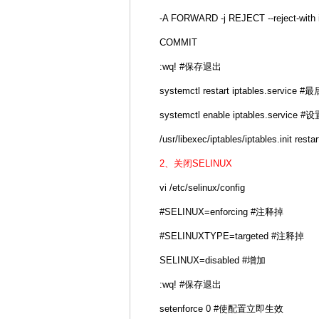
-A FORWARD -j REJECT --reject-with i
COMMIT
:wq! #保存退出
systemctl restart iptables.se
systemctl enable iptables.serv
/usr/libexec/iptables/iptables.init 
2、关闭SELINUX
vi /etc/selinux/config
#SELINUX=enforcing #注释掉
#SELINUXTYPE=targeted #注释掉
SELINUX=disabled #增加
:wq! #保存退出
setenforce 0 #使配置立即生效