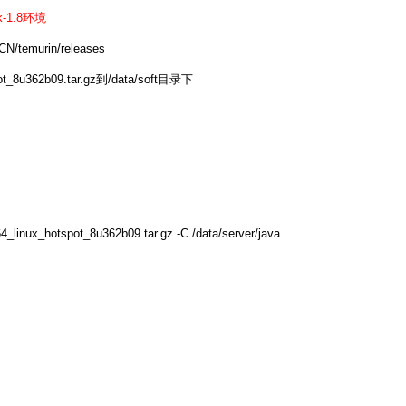
-1.8环境
CN/temurin/releases
t_8u362b09.tar.gz到/data/soft目录下
4_linux_hotspot_8u362b09.tar.gz -C /data/server/java