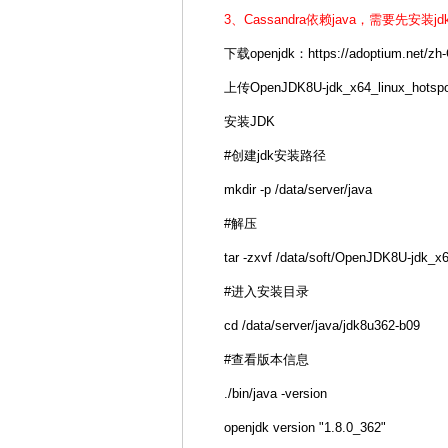
3、Cassandra依赖java，需要先安装jdk
下载openjdk：https://adoptium.net/zh-
上传OpenJDK8U-jdk_x64_linux_hotspo
安装JDK
#创建jdk安装路径
mkdir -p /data/server/java
#解压
tar -zxvf /data/soft/OpenJDK8U-jdk_x6
#进入安装目录
cd /data/server/java/jdk8u362-b09
#查看版本信息
./bin/java -version
openjdk version "1.8.0_362"