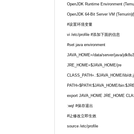
OpenJDK Runtime Environment (Temuri
OpenJDK 64-Bit Server VM (Temurin)(
#设置环境变量
vi /etc/profile #添加下面的信息
#set java environment
JAVA_HOME=/data/server/java/jdk8u
JRE_HOME=$JAVA_HOME/jre
CLASS_PATH=.:$JAVA_HOME/lib/dt.ja
PATH=$PATH:$JAVA_HOME/bin:$JR
export JAVA_HOME JRE_HOME CL
:wq! #保存退出
#让修改立即生效
source /etc/profile