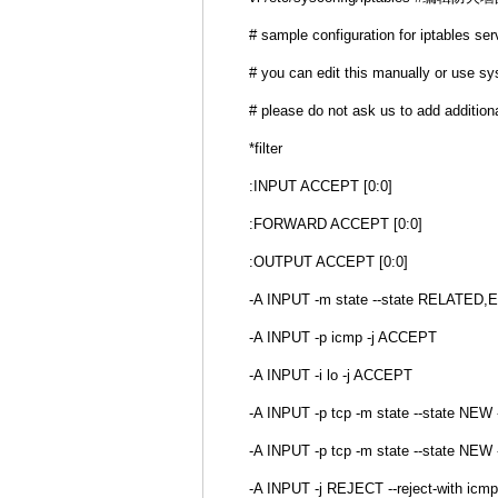
# sample configuration for iptables ser
# you can edit this manually or use sys
# please do not ask us to add additiona
*filter
:INPUT ACCEPT [0:0]
:FORWARD ACCEPT [0:0]
:OUTPUT ACCEPT [0:0]
-A INPUT -m state --state RELATED
-A INPUT -p icmp -j ACCEPT
-A INPUT -i lo -j ACCEPT
-A INPUT -p tcp -m state --state NEW 
-A INPUT -p tcp -m state --state NEW
-A INPUT -j REJECT --reject-with icmp