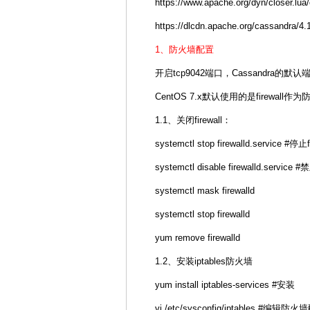
https://www.apache.org/dyn/closer.lua
https://dlcdn.apache.org/cassandra/4.
1、防火墙配置
开启tcp9042端口，Cassandra的默认
CentOS 7.x默认使用的是firewall
1.1、关闭firewall：
systemctl stop firewalld.service #停止f
systemctl disable firewalld.servic
systemctl mask firewalld
systemctl stop firewalld
yum remove firewalld
1.2、安装iptables防火墙
yum install iptables-services #安装
vi /etc/sysconfig/iptables #编辑