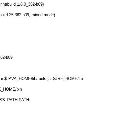
n)(build 1.8.0_362-b09)
build 25.362-b09, mixed mode)
362-b09
r:$JAVA_HOME/lib/tools.jar:$JRE_HOME/lib
E_HOME/bin
ASS_PATH PATH