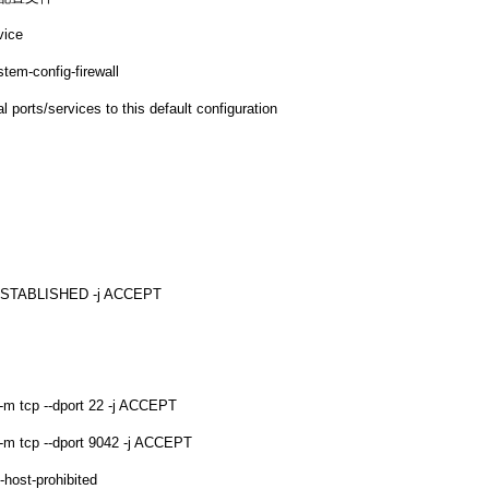
vice
tem-config-firewall
l ports/services to this default configuration
,ESTABLISHED -j ACCEPT
-m tcp --dport 22 -j ACCEPT
 -m tcp --dport 9042 -j ACCEPT
-host-prohibited