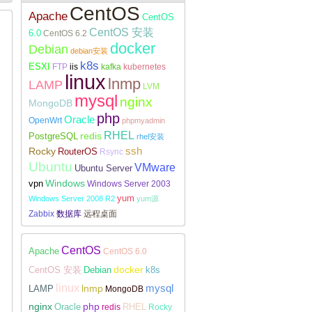
CentOS
Apache
CentOS
CentOS 安装
6.0
CentOS 6.2
docker
Debian
debian安装
k8s
ESXI
FTP
iis
kafka
kubernetes
Linux下安装配置WireGuard
linux
lnmp
LAMP
LVM
mysql
nginx
MongoDB
php
Oracle
OpenWrt
phpmyadmin
RHEL
redis
PostgreSQL
rhel安装
Rocky
ssh
RouterOS
Rsync
Ubuntu
VMware
Ubuntu Server
Windows
vpn
Windows Server 2003
yum
Windows Server 2008 R2
yum源
Zabbix
数据库
远程桌面
CentOS
Apache
CentOS 6.0
docker
CentOS 安装
Debian
k8s
linux
lnmp
mysql
LAMP
MongoDB
nginx
php
RHEL
Oracle
redis
Rocky