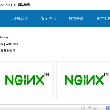
203744115
网站地图
置
环境部署
安全优化
数据备份
集群架
/Rocky
教程 | Windows
/2025服务器教程
详细内容
详细内
小
中
大