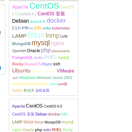
CentOS
Apache
CentOS
CentOS 安装
6.0
CentOS 6.2
docker
Debian
debian安装
k8s
ESXI
FTP
iis
kafka
kubernetes
Linux下安装配置WireGuard
linux
如
lnmp
LAMP
LVM
mysql
nginx
MongoDB
php
Oracle
OpenWrt
phpmyadmin
RHEL
redis
PostgreSQL
rhel安装
Rocky
ssh
RouterOS
Rsync
Ubuntu
VMware
Ubuntu Server
Windows
vpn
Windows Server 2003
yum
Windows Server 2008 R2
yum源
Zabbix
数据库
远程桌面
CentOS
Apache
CentOS 6.0
docker
CentOS 安装
Debian
k8s
linux
lnmp
mysql
LAMP
MongoDB
nginx
php
RHEL
Oracle
redis
Rocky