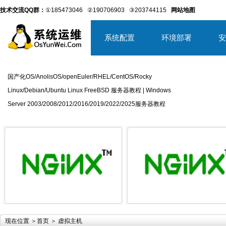
技术交流QQ群：
①185473046
②190706903
③203744115
网站地图
系统配置
环境部署
安
国产化OS/AnolisOS/openEuler/RHEL/CentOS/Rocky
Linux/Debian/Ubuntu Linux FreeBSD 服务器教程 | Windows
Server 2003/2008/2012/2016/2019/2022/2025服务器教程
详细内容
详
现在位置 ＞
首页
＞ 虚拟主机