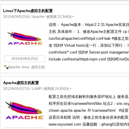
Linux下Apache虚拟主机配置
2015年08月25日
⁄
Apache
⁄ 被围观 22,548次+
说明： Apache版本：httpd-2.2.31 Apache安装目
国产化操作系统欧拉openEuler编
国产化操作系统Anolis OS编
主机 具体操作： 1、修改Apache主配置文件 cp /usr/loc
/usr/local/apache/conf/httpd.conf-bak #修改之前
改 找到# Virtual hosts这一行，添加以下两行： Include
conf/vhost/*.conf 找到# Server-pool ma
2015年08月25日
Include conf/extra/httpd-mpm.conf 找到#ErrorD
Apache
,
linux
,
虚拟主机
Apache虚拟主机配置
2012年05月27日
⁄
LAMP
⁄ 被围观 24,850次+
配置之前先把域名解析到服务器IP地址上 服务器系统：Cen
程序所在目录/var/www/html/bbs 站点2：sns.osy
chown apache.apache -R /var/www/html #
设置目录权限 说明：修改之前先备份原来的配置文件
www.osyunwei.com 温馨提醒：qihang0