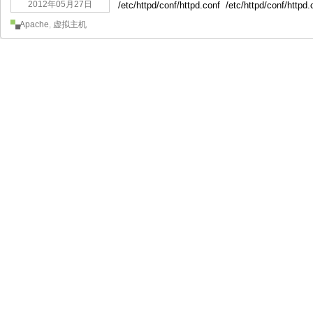
2012年05月27日
/etc/httpd/conf/httpd.conf /etc/httpd/conf/htt
Apache
,
虚拟主机