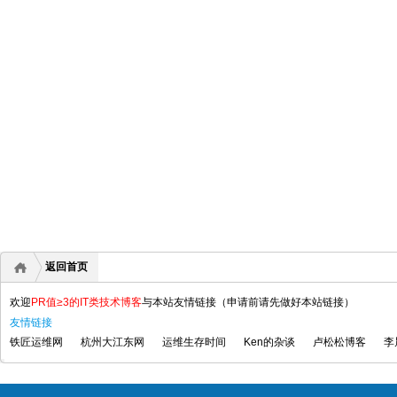
返回首页
欢迎
PR值≥3的IT类技术博客
与本站友情链接（申请前请先做好本站链接）
友情链接
铁匠运维网
杭州大江东网
运维生存时间
Ken的杂谈
卢松松博客
李