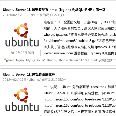
Ubuntu Server 11.10安装配置lnmp（Nginx+MySQL+PHP）第一版
2012年02月20日
⁄
LNMP
⁄ 被围观 17,274次+
准备篇： 1、配置防火墙，开启80端口、3306端
国产化操作系统欧拉openEuler编
国产化操作系统Anolis OS编
墙的，为了服务器的安全，建议大家安装启用防火墙
whereis iptables #查看系统是否安装防火墙 iptables: /
/usr/share/man/man8/iptables.8.gz #表示已经安装
有安装，请运行此命令安装防火墙 iptables -
2012年02月20日
www.osyunwei.com 温馨提醒：qihang01原创内
lnmp
,
Nginx+MySQL+PHP
,
Ubuntu
,
Ubuntu Server 11.10
,
Ubuntu安装配置lnm
Ubuntu Server 11.10安装图解教程
2012年02月17日
⁄
Ubuntu
⁄ 被围观 21,995次+
一、说明： Ubuntu分为桌面版（desktop）
Ubuntu Server 11.10的详细安装过程。 附Ubun
http://mirrors.163.com/ubuntu-releases/11.10/u
http://mirrors.163.com/ubuntu-releases/11.
启动盘成功引导之后，出现下面的界面 系统运维 www.o