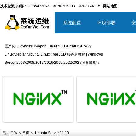
技术交流QQ群：
①185473046
②190706903
③203744115
网站地图
系统配置
环境部署
安
国产化OS/AnolisOS/openEuler/RHEL/CentOS/Rocky
Linux/Debian/Ubuntu Linux FreeBSD 服务器教程 | Windows
Server 2003/2008/2012/2016/2019/2022/2025服务器教程
详细内容
详
现在位置 ＞
首页
＞ Ubuntu Server 11.10