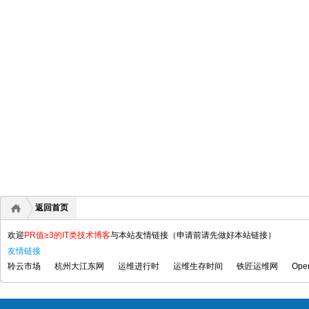
返回首页
欢迎
PR值≥3的IT类技术博客
与本站友情链接（申请前请先做好本站链接）
友情链接
聆云市场
杭州大江东网
运维进行时
运维生存时间
铁匠运维网
Ope