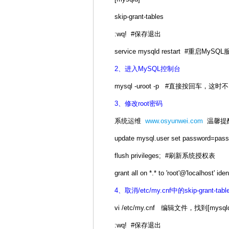
skip-grant-tables
:wq! #保存退出
service mysqld restart #重启MySQ
2、进入MySQL控制台
mysql -uroot -p #直接按回车，这
3、修改root密码
系统运维
www.osyunwei.com
温馨提醒
update mysql.user set password=passw
flush privileges; #刷新系统授权表
grant all on *.* to 'root'@'localhost' ide
4、取消/etc/my.cnf中的skip-grant-tabl
vi /etc/my.cnf 编辑文件，找到[mysqld
:wq! #保存退出