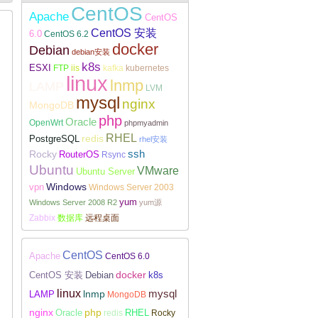
CentOS
Apache
CentOS
CentOS 安装
6.0
CentOS 6.2
docker
Debian
debian安装
k8s
ESXI
FTP
iis
kafka
kubernetes
Linux下安装配置WireGuard
linux
lnmp
LAMP
LVM
mysql
nginx
MongoDB
php
Oracle
OpenWrt
phpmyadmin
RHEL
redis
PostgreSQL
rhel安装
Rocky
ssh
RouterOS
Rsync
Ubuntu
VMware
Ubuntu Server
Windows
vpn
Windows Server 2003
yum
Windows Server 2008 R2
yum源
Zabbix
数据库
远程桌面
CentOS
Apache
CentOS 6.0
docker
CentOS 安装
Debian
k8s
linux
lnmp
mysql
LAMP
MongoDB
nginx
php
RHEL
Oracle
redis
Rocky