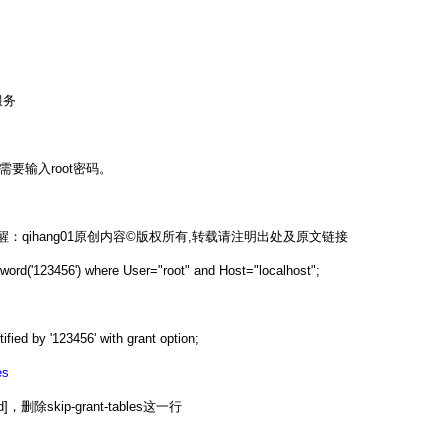
L服务
时不需要输入root密码。
：qihang01原创内容©版权所有,转载请注明出处及原文链接
ord('123456') where User="root" and Host="localhost";
ntified by '123456' with grant option;
es
]，删除skip-grant-tables这一行