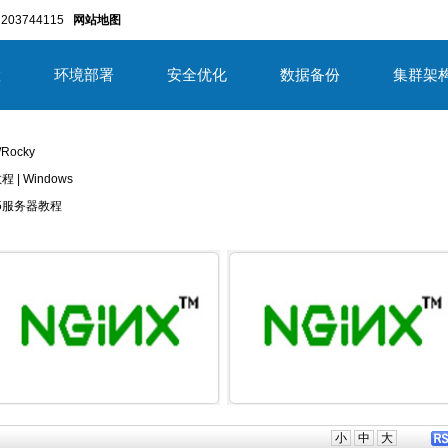
203744115
网站地图
置
环境部署
安全优化
数据备份
集群架
/Rocky
教程 | Windows
/2025服务器教程
详细内容
详细内
小
中
大