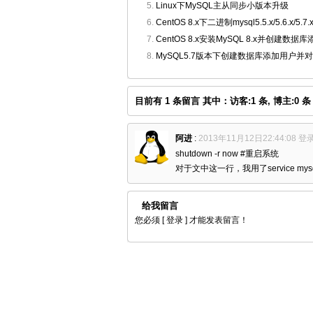
Linux下MySQL主从同步小版本升级
CentOS 8.x下二进制mysql5.5.x/5.6.x/5.7
CentOS 8.x安装MySQL 8.x并创建数
MySQL5.7版本下创建数据库添加用户并
目前有 1 条留言 其中：访客:1 条, 博主:0 条
阿进
:
2013年11月12日22:44:08
登
shutdown -r now #重启系统
对于文中这一行，我用了service m
给我留言
您必须
[ 登录 ]
才能发表留言！