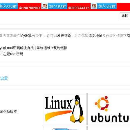
②190706903
③203744115
返回
300 天前发表在
MySQL
分类下， 你可以
发表评论
，并在保留
原文地址
及作者的情况下
ysql root密码解决办法 | 系统运维
+复制链接
t
,
忘记root密码
规则设置
tion创新版本