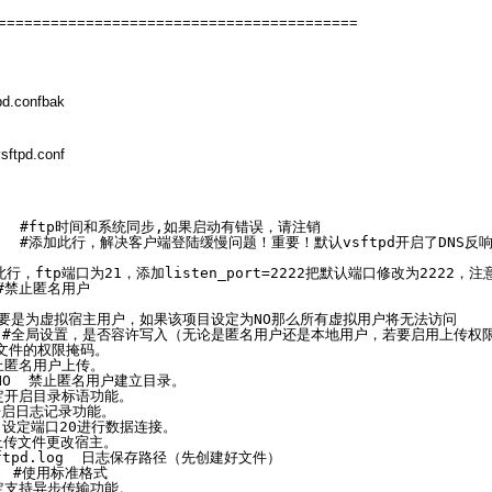
=========================================
tpd.confbak
vsftpd.conf
       #ftp时间和系统同步,如果启动有错误，请注销
ble=NO   #添加此行，解决客户端登陆缓慢问题！重要！默认vsftpd开启了
默认无此行，ftp端口为21，添加listen_port=2222把默认端口修改为2222
  #禁止匿名用户
要是为虚拟宿主用户，如果该项目设定为NO那么所有虚拟用户将无法访问
        #全局设置，是否容许写入（无论是匿名用户还是本地用户，若要启用上传
传后文件的权限掩码。
O 禁止匿名用户上传。
le=NO  禁止匿名用户建立目录。
S 设定开启目录标语功能。
设定开启日志记录功能。
=YES 设定端口20进行数据连接。
禁止上传文件更改宿主。
sftpd.log  日志保存路径（先创建好文件）
S　　 #使用标准格式
S 设定支持异步传输功能。