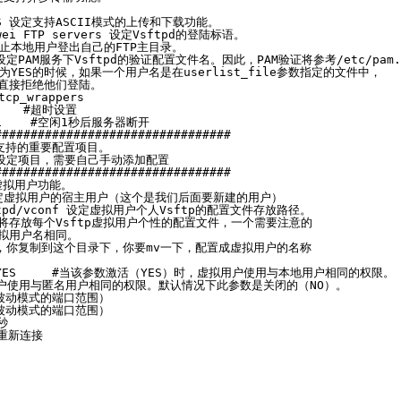
e=YES 设定支持ASCII模式的上传和下载功能。
 Awei FTP servers 设定Vsftpd的登陆标语。
S  禁止本地用户登出自己的FTP主目录。
tpd 设定PAM服务下Vsftpd的验证配置文件名。因此，PAM验证将参考/etc/pam
    设为YES的时候，如果一个用户名是在userlist_file参数指定的文件中，
直接拒绝他们登陆。
cp_wrappers
0    #超时设置
ut=1    #空闲1秒后服务器断开
#################################
户支持的重要配置项目。
这些设定项目，需要自己手动添加配置
#################################
启用虚拟用户功能。
tpd 指定虚拟用户的宿主用户（这个是我们后面要新建的用户）
/vsftpd/vconf 设定虚拟用户个人Vsftp的配置文件存放路径。
将存放每个Vsftp虚拟用户个性的配置文件，一个需要注意的
拟用户名相同。
文件，你复制到这个目录下，你要mv一下，配置成虚拟用户的名称
rivs=YES     #当该参数激活（YES）时，虚拟用户使用与本地用户相同的权限。
用户使用与匿名用户相同的权限。默认情况下此参数是关闭的（NO）。
（设置被动模式的端口范围）
（设置被动模式的端口范围）
5秒
秒后重新连接