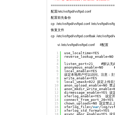
===============================
配置/etc/vsftpd/vsftpd.conf
配置前先备份
cp /etc/vsftpd/vsftpd.conf /etc/vsftpd/vsf
恢复文件
cp /etc/vsftpd/vsftpd.confbak /etc/vsftpd/
vi /etc/vsftpd/vsftpd.conf #配置
1
use_localtime=YES   
2
reverse_lookup_ena
3
4
listen_port=21    #
5
anonymous_enable=NO　　
6
local_enable=YES
7
设定本地用户可以访问。注意：主
8
write_enable=YES 
9
local_umask=022 设定上
10
anon_upload_enable=N
11
anon_mkdir_write_enab
12
dirmessage_enable=YE
13
xferlog_enable=YES  
14
connect_from_port_20
15
chown_uploads=NO 设定
16
xferlog_file=/
var
/log/v
17
xferlog_std_format=YE
18
async_abor_enable=YE