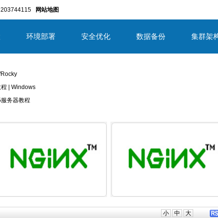
203744115
网站地图
置
环境部署
安全优化
数据备份
集群架
/Rocky
教程 | Windows
/2025服务器教程
详细内容
详细内
小
中
大