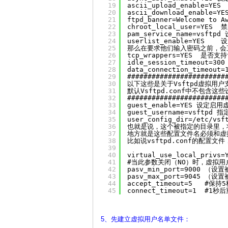
19
ascii_upload_enable=YES
20
ascii_download_enabl
21
ftpd_banner=Welcome to
22
chroot_local_user=YE
23
pam_service_name=vsf
24
userlist_enable=YES
25
那么在要求他们输入密码之前，会
26
tcp_wrappers=YES  是否支持t
27
idle_session_timeout=30
28
data_connection_timeo
29
########################
30
以下这些是关于Vsftpd虚拟用
31
默认Vsftpd.conf中不包含
32
########################
33
guest_enable=YES 设定
34
guest_username=vsf
35
user_config_dir=/etc
36
也就是说，这个被指定的目录里，
37
地方就是这些配置文件名必须和虚
38
比如说vsftpd.conf的配置
39
40
virtual_use_local_p
41
#当此参数关闭（NO）时，虚拟
42
pasv_min_port=9000 
43
pasv_max_port=9045 
44
accept_timeout=5   #保持
45
connect_timeout=1  #1
5、先建立虚拟用户名单文件：