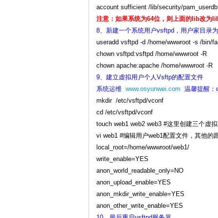
account sufficient /lib/security/pam_userdb
注意：如果系统为64位，则上面的lib改为l
8、新建一个系统用户vsftpd，用户家目录为/ho
useradd vsftpd -d /home/wwwroot -s /bin/fa
chown vsftpd:vsftpd /home/wwwroot -R
chown apache:apache /home/ww
9、建立虚拟用户个人Vsftp的配置文件
系统运维
www.osyunwei.com
温馨提醒：q
mkdir /etc/vsftpd/vconf
cd /etc/vsftpd/vconf
touch web1 web2 web3 #这里创建三
vi web1 #编辑用户web1配置文件，其
local_root=/home/wwwroot/web1/
write_enable=YES
anon_world_readable_only=NO
anon_upload_enable=YES
anon_mkdir_write_enable=YES
anon_other_write_enable=YES
10、最后重启vsftpd服务器