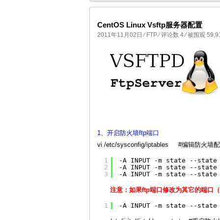
CentOS Linux Vsftp服务器配置
2011年11月02日
⁄
FTP
⁄
评论数 4
⁄ 被围观 59,
国产化操作系统欧拉openEuler编
1、开启防火墙ftp端口
vi /etc/sysconfig/iptables #编辑防火
1
-A INPUT -m state --sta
2
-A INPUT -m state --sta
3
-A INPUT -m state --sta
注意：如果ftp端口修改为其它的端口（比
1
-A INPUT -m state --sta