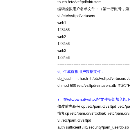
touch /etc/vsftpd/virtusers
编辑虚拟用户名单文件：（第一行账号，第二
vi /etc/vsftpd/virtusers
web1
123456
web2
123456
web3
123456
===============================
6、生成虚拟用户数据文件：
db_load -T -t hash -f /etc/vsftpd/virtusers /
chmod 600 /etc/vsftpd/virtus
===============================
7、在/etc/pam.d/vsftpd的文件头部
修改前先备份 cp /etc/pam.d/vsftpd /etc/pam
恢复cp /etc/pam.d/vsftpdbak /etc/pam.d/v
vi /etc/pam.d/vsftpd
auth sufficient /lib/security/pam_userdb.so