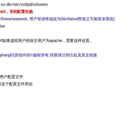
.so db=/etc/vsftpd/virtusers
ib64，否则配置失败
me/wwwroot, 用户登录终端设为/bin/false(即使之不能登录系统)
lse
wroot -R #如果虚拟用户的宿主用户为apache，需要这样设置。
ihang01原创内容©版权所有,转载请注明出处及原文链接
个虚拟用户配置文件
他的跟这个配置文件类似