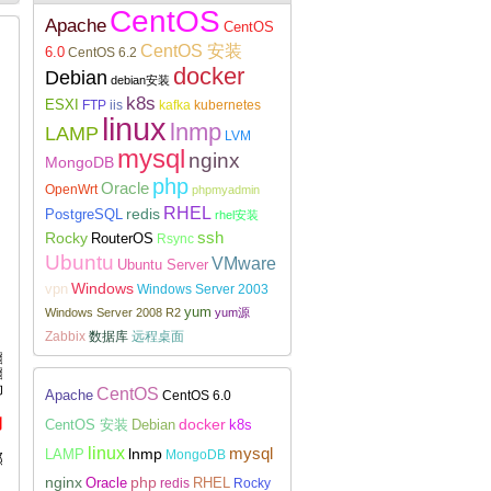
CentOS
Apache
CentOS
CentOS 安装
6.0
CentOS 6.2
docker
Debian
debian安装
k8s
ESXI
FTP
iis
kafka
kubernetes
Linux下安装配置WireGuard
linux
lnmp
LAMP
LVM
mysql
nginx
MongoDB
php
Oracle
OpenWrt
phpmyadmin
RHEL
redis
PostgreSQL
rhel安装
Rocky
ssh
RouterOS
Rsync
Ubuntu
VMware
Ubuntu Server
Windows
vpn
Windows Server 2003
yum
Windows Server 2008 R2
yum源
Zabbix
数据库
远程桌面
墙）
墙）
tp被动模式的端口范围)
CentOS
Apache
CentOS 6.0
例
docker
CentOS 安装
Debian
k8s
linux
lnmp
mysql
LAMP
MongoDB
通过防火墙）
nginx
php
RHEL
Oracle
redis
Rocky