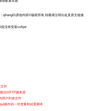
重启防火墙使配置生效
qihang01原创内容©版权所有,转载请注明出处及原文链接
说明系统没有安装vsftpd
配置文件
用户不能访问FTP服务器
ftpd的用户列表文件
.sh 是vsftpd操作的一些变量和设置脚本