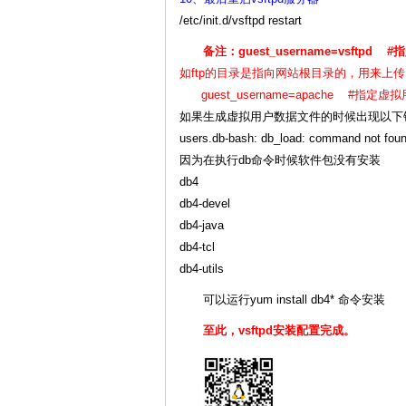
/etc/init.d/vsftpd restart
备注：guest_username=vsf
如ftp的目录是指向网站根目录的，用来上
guest_username=apache #
如果生成虚拟用户数据文件的时候出现以下
users.db-bash: db_load: command not fou
因为在执行db命令时候软件包没有安装
db4
db4-devel
db4-java
db4-tcl
db4-utils
可以运行yum install db4* 命令安装
至此，vsftpd安装配置完成。