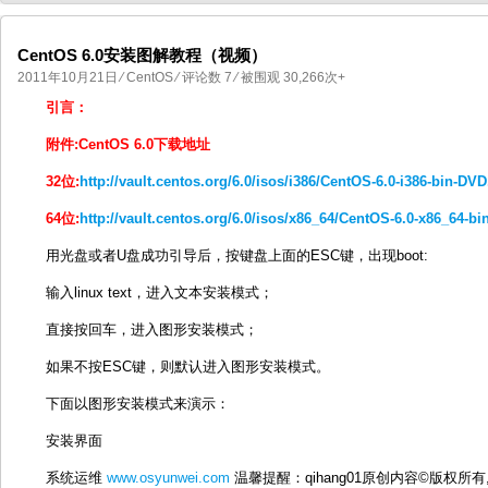
CentOS 6.0安装图解教程（视频）
2011年10月21日
⁄
CentOS
⁄
评论数 7
⁄ 被围观 30,266次+
国产化操作系统欧拉openEuler编
国产化操作系统Anolis OS编
引言：
附件:CentOS 6.0下载地址
32位:
http://vault.centos.org/6.0/isos/i386/CentOS-6.0-i386-bin-DVD
64位:
http://vault.centos.org/6.0/isos/x86_64/CentOS-6.0-x86_64-bi
用光盘或者U盘成功引导后，按键盘上面的ESC键，出现boot:
输入linux text，进入文本安装模式；
直接按回车，进入图形安装模式；
如果不按ESC键，则默认进入图形安装模式。
下面以图形安装模式来演示：
安装界面
系统运维
www.osyunwei.com
温馨提醒：qihang01原创内容©版权所