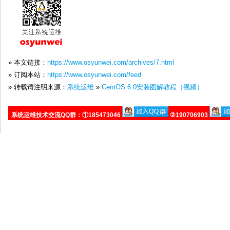
» 本文链接：
https://www.osyunwei.com/archives/7.html
» 订阅本站：
https://www.osyunwei.com/feed
» 转载请注明来源：
系统运维
»
CentOS 6.0安装图解教程（视频）
系统运维技术交流QQ群：①185473046
②190706903
该日志由 qihang01 于5408 天前发表在
CentOS
分类下， 你
用
到你的网站或博客。
转载请注明:
CentOS 6.0安装图解教程（视频） | 系统运维
+
作者:
qihang01
关键字:
CentOS 6.0
,
CentOS 安装