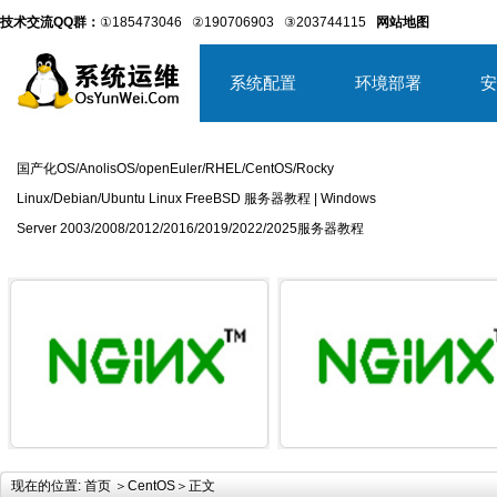
技术交流QQ群：
①185473046
②190706903
③203744115
网站地图
系统配置
环境部署
安
国产化OS/AnolisOS/openEuler/RHEL/CentOS/Rocky
Linux/Debian/Ubuntu Linux FreeBSD 服务器教程 | Windows
Server 2003/2008/2012/2016/2019/2022/2025服务器教程
详细内容
详
现在的位置:
首页
＞
CentOS
＞正文