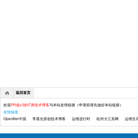
返回首页
欢迎
PR值≥3的IT类技术博客
与本站友情链接（申请前请先做好本站链接）
友情链接
Openfiler中国
李晨光原创技术博客
运维进行时
杭州大江东网
运维生