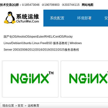
技术交流QQ群：
①185473046
②190706903
③203744115
网站地图
系统配置
环境部署
安
国产化OS/AnolisOS/openEuler/RHEL/CentOS/Rocky
Linux/Debian/Ubuntu Linux FreeBSD 服务器教程 | Windows
Server 2003/2008/2012/2016/2019/2022/2025服务器教程
详细内容
详
现在位置 ＞
首页
＞ 远程教育