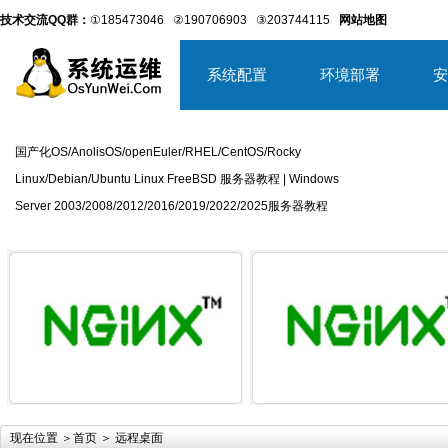
技术交流QQ群：
①185473046
②190706903
③203744115
网站地图
系统配置
环境部署
安
国产化OS/AnolisOS/openEuler/RHEL/CentOS/Rocky
Linux/Debian/Ubuntu Linux FreeBSD 服务器教程 | Windows
Server 2003/2008/2012/2016/2019/2022/2025服务器教程
详细内容
详
现在位置 ＞
首页
＞ 远程桌面