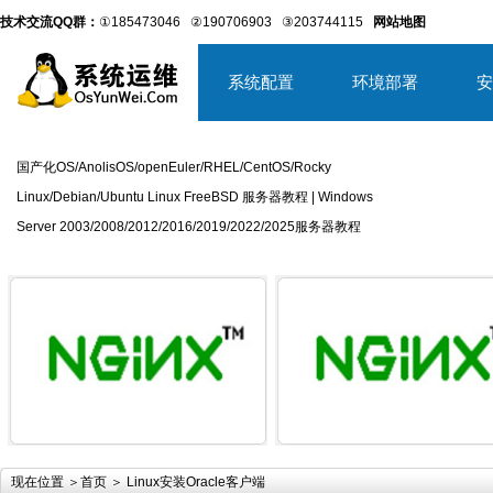
技术交流QQ群：
①185473046
②190706903
③203744115
网站地图
系统配置
环境部署
安
国产化OS/AnolisOS/openEuler/RHEL/CentOS/Rocky
Linux/Debian/Ubuntu Linux FreeBSD 服务器教程 | Windows
Server 2003/2008/2012/2016/2019/2022/2025服务器教程
详细内容
详
现在位置 ＞
首页
＞ Linux安装Oracle客户端