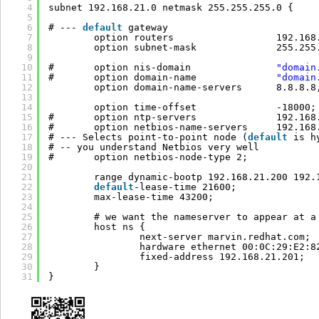
4
subnet 192.168.21.0 netmask 255.255.255.0 {
5
6
# --- 
default
gateway
7
option routers                  192.168
8
option subnet-mask              255.255
9
10
#       option nis-domain               
"domain
11
#       option domain-name              
"domain
12
option domain-name-servers      8.8.8.8
13
14
option time-offset              -18000;
15
#       option ntp-servers              192.168
16
#       option netbios-name-servers     192.168
17
# --- Selects point-to-point node (
default
is h
18
# -- you understand Netbios very well
19
#       option netbios-node-type 2;
20
21
range dynamic-bootp 192.168.21.200 192.
22
default
-lease-time 21600;
23
max-lease-time 43200;
24
25
# we want the nameserver to appear at a
26
host ns {
27
next-server marvin.redhat.com;
28
hardware ethernet 00:0C:29:E2:8
29
fixed-address 192.168.21.201;
30
}
31
}