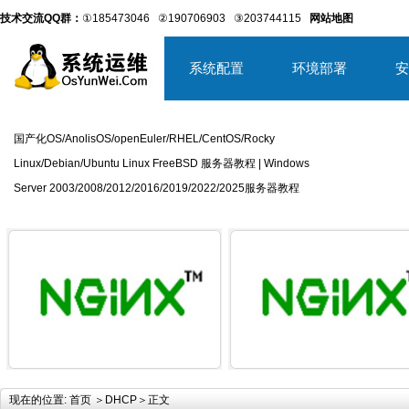
技术交流QQ群：
①185473046
②190706903
③203744115
网站地图
系统配置
环境部署
安
国产化OS/AnolisOS/openEuler/RHEL/CentOS/Rocky
Linux/Debian/Ubuntu Linux FreeBSD 服务器教程 | Windows
Server 2003/2008/2012/2016/2019/2022/2025服务器教程
详细内容
详
现在的位置:
首页
＞
DHCP
＞正文