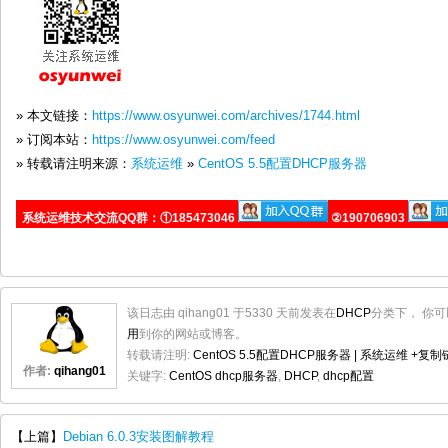
» 本文链接：
https://www.osyunwei.com/archives/1744.html
» 订阅本站：
https://www.osyunwei.com/feed
» 转载请注明来源：
系统运维
»
CentOS 5.5配置DHCP服务器
系统运维技术交流QQ群：①185473046
②190706903
该日志由 qihang01 于5330 天前发表在
DHCP
分类下， 你可
用
到你的网站或博客。
转载请注明:
CentOS 5.5配置DHCP服务器 | 系统运维
+复制
作者:
qihang01
关键字:
CentOS dhcp服务器
,
DHCP
,
dhcp配置
【上篇】
Debian 6.0.3安装图解教程