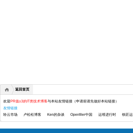
返回首页
欢迎
PR值≥3的IT类技术博客
与本站友情链接（申请前请先做好本站链接）
友情链接
聆云市场
卢松松博客
Ken的杂谈
Openfiler中国
运维进行时
铁匠运