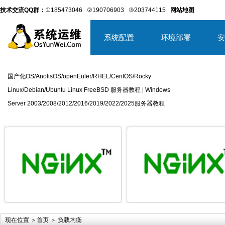
技术交流QQ群：
①185473046
②190706903
③203744115
网站地图
系统配置
环境部署
安
国产化OS/AnolisOS/openEuler/RHEL/CentOS/Rocky
Linux/Debian/Ubuntu Linux FreeBSD 服务器教程 | Windows
Server 2003/2008/2012/2016/2019/2022/2025服务器教程
详细内容
详
现在位置 ＞
首页
＞ 负载均衡