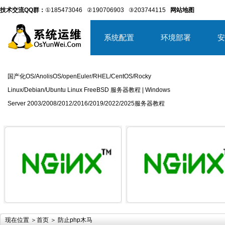
技术交流QQ群：
①185473046
②190706903
③203744115
网站地图
系统配置
环境部署
安
国产化OS/AnolisOS/openEuler/RHEL/CentOS/Rocky
Linux/Debian/Ubuntu Linux FreeBSD 服务器教程 | Windows
Server 2003/2008/2012/2016/2019/2022/2025服务器教程
详细内容
详
现在位置 ＞
首页
＞ 防止php木马