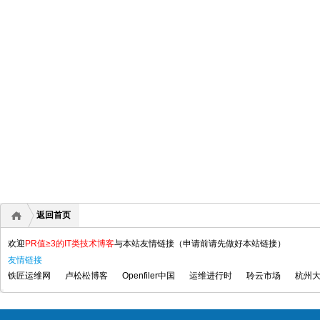
返回首页
欢迎
PR值≥3的IT类技术博客
与本站友情链接（申请前请先做好本站链接）
友情链接
铁匠运维网
卢松松博客
Openfiler中国
运维进行时
聆云市场
杭州