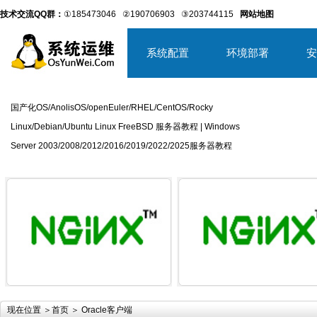
技术交流QQ群：
①185473046
②190706903
③203744115
网站地图
系统配置
环境部署
安
国产化OS/AnolisOS/openEuler/RHEL/CentOS/Rocky
Linux/Debian/Ubuntu Linux FreeBSD 服务器教程 | Windows
Server 2003/2008/2012/2016/2019/2022/2025服务器教程
详细内容
详
现在位置 ＞
首页
＞ Oracle客户端