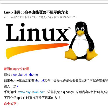
Linux使用cp命令直接覆盖不提示的方法
2011年12月19日
⁄
CentOS
⁄
暂无评论
⁄ 被围观 24,509次+
国产化操作系统欧拉openEuler编
国产化操作系统Anolis OS编
普通的cp命令使用
例如：
cp abc.txt /home
如果/home里面之前有
abc.txt
文件，会提示你是否要覆盖?这个时候你需要
输入一次
Y
.
系统运维
www.osyunwei.com
温馨提醒：qihang01原创内容©版权所有
下面介绍cp文件时直接覆盖不提示的方法
命令如下：