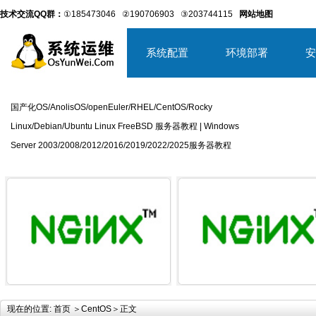
技术交流QQ群：
①185473046
②190706903
③203744115
网站地图
系统配置
环境部署
安
国产化OS/AnolisOS/openEuler/RHEL/CentOS/Rocky
Linux/Debian/Ubuntu Linux FreeBSD 服务器教程 | Windows
Server 2003/2008/2012/2016/2019/2022/2025服务器教程
详细内容
详
现在的位置:
首页
＞
CentOS
＞正文