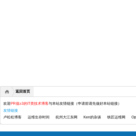
返回首页
欢迎
PR值≥3的IT类技术博客
与本站友情链接（申请前请先做好本站链接）
友情链接
卢松松博客
运维生存时间
杭州大江东网
Ken的杂谈
铁匠运维网
Op