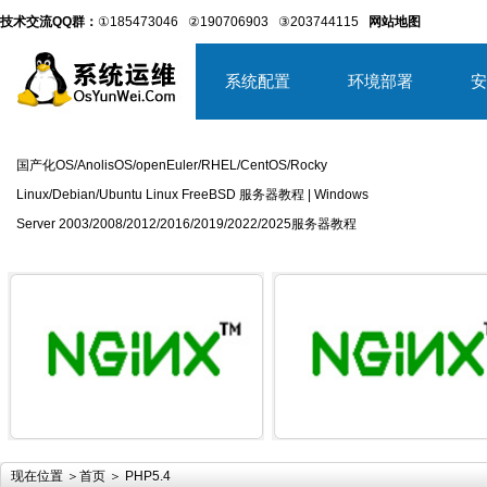
技术交流QQ群：
①185473046
②190706903
③203744115
网站地图
系统配置
环境部署
安
国产化OS/AnolisOS/openEuler/RHEL/CentOS/Rocky
Linux/Debian/Ubuntu Linux FreeBSD 服务器教程 | Windows
Server 2003/2008/2012/2016/2019/2022/2025服务器教程
详细内容
详
现在位置 ＞
首页
＞ PHP5.4