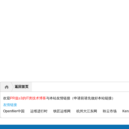
返回首页
欢迎
PR值≥3的IT类技术博客
与本站友情链接（申请前请先做好本站链接）
友情链接
Openfiler中国
运维进行时
铁匠运维网
杭州大江东网
聆云市场
Ke