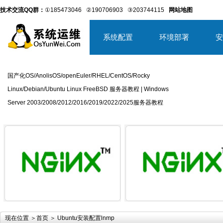
技术交流QQ群：
①185473046
②190706903
③203744115
网站地图
系统配置
环境部署
安
国产化OS/AnolisOS/openEuler/RHEL/CentOS/Rocky
Linux/Debian/Ubuntu Linux FreeBSD 服务器教程 | Windows
Server 2003/2008/2012/2016/2019/2022/2025服务器教程
详细内容
详
现在位置 ＞
首页
＞ Ubuntu安装配置lnmp