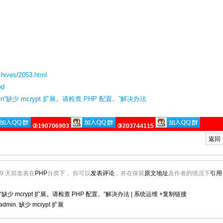
chives/2053.html
ed
min“缺少 mcrypt 扩展。请检查 PHP 配置。”解决办法
②190706903
③203744115
返回
299 天前发表在
PHP
分类下， 你可以
发表评论
，并在保留
原文地址
及作者的情况下
引用
in“缺少 mcrypt 扩展。请检查 PHP 配置。”解决办法 | 系统运维
+复制链接
admin
,
缺少 mcrypt 扩展