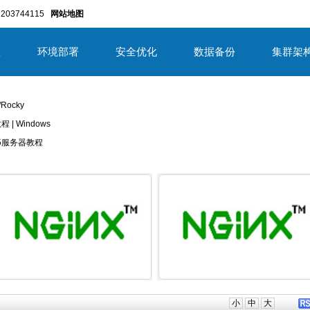
203744115
网站地图
置
环境部署
安全优化
数据备份
集群架
/Rocky
教程 | Windows
/2025服务器教程
详细内容
详细内
小
中
大