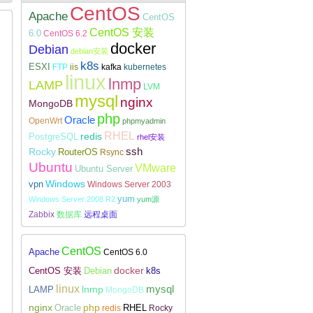
CentOS
Apache
CentOS
CentOS 安装
6.0
CentOS 6.2
docker
Debian
debian安装
k8s
ESXI
FTP
iis
kafka
kubernetes
Linux下安装配置WireGuard
linux
lnmp
LAMP
LVM
mysql
nginx
MongoDB
php
Oracle
OpenWrt
phpmyadmin
RHEL
redis
PostgreSQL
rhel安装
Rocky
ssh
RouterOS
Rsync
Ubuntu
VMware
Ubuntu Server
Windows
vpn
Windows Server 2003
yum
Windows Server 2008 R2
yum源
Zabbix
数据库
远程桌面
CentOS
Apache
CentOS 6.0
docker
CentOS 安装
Debian
k8s
linux
lnmp
mysql
LAMP
MongoDB
nginx
php
RHEL
Oracle
redis
Rocky