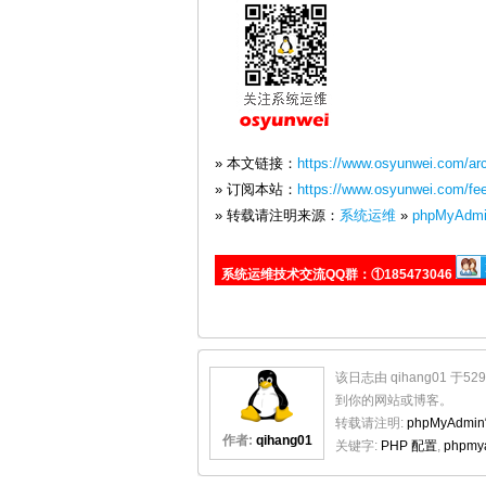
» 本文链接：
https://www.osyunwei.com/ar
» 订阅本站：
https://www.osyunwei.com/fe
» 转载请注明来源：
系统运维
»
phpMyAd
系统运维技术交流QQ群：①185473046
该日志由 qihang01 于5
到你的网站或博客。
转载请注明:
phpMyAdm
作者:
qihang01
关键字:
PHP 配置
,
phpmy