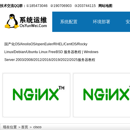
技术交流QQ群：
①185473046
②190706903
③203744115
网站地图
系统配置
环境部署
安
国产化OS/AnolisOS/openEuler/RHEL/CentOS/Rocky
Linux/Debian/Ubuntu Linux FreeBSD 服务器教程 | Windows
Server 2003/2008/2012/2016/2019/2022/2025服务器教程
详细内容
详
现在位置 ＞
首页
＞ cisco