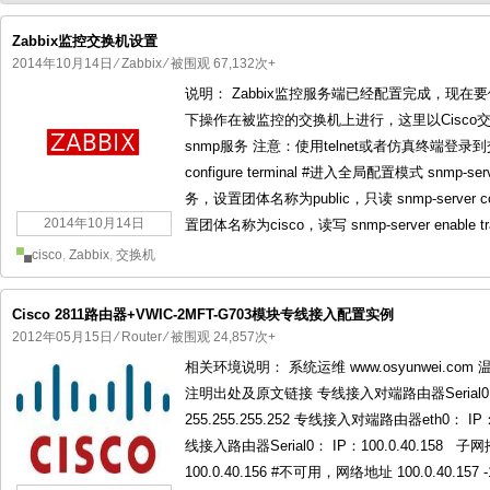
Zabbix监控交换机设置
2014年10月14日
⁄
Zabbix
⁄ 被围观 67,132次+
说明： Zabbix监控服务端已经配置完成，现在要
国产化操作系统欧拉openEuler编
国产化操作系统Anolis OS编
下操作在被监控的交换机上进行，这里以Cisco交
snmp服务 注意：使用telnet或者仿真终端登录到
configure terminal #进入全局配置模式 snmp-ser
务，设置团体名称为public，只读 snmp-server c
2014年10月14日
置团体名称为cisco，读写 snmp-server enable trap
cisco
,
Zabbix
,
交换机
Cisco 2811路由器+VWIC-2MFT-G703模块专线接入配置实例
2012年05月15日
⁄
Router
⁄ 被围观 24,857次+
相关环境说明： 系统运维 www.osyunwei.co
注明出处及原文链接 专线接入对端路由器Serial0： 
255.255.255.252 专线接入对端路由器eth0： IP：1
线接入路由器Serial0： IP：100.0.40.158 子网
100.0.40.156 #不可用，网络地址 100.0.40.157 -