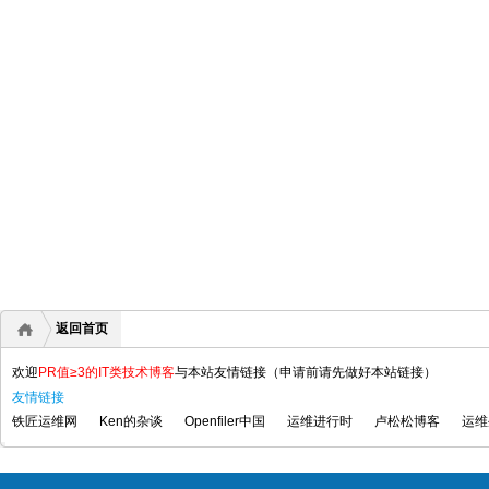
返回首页
欢迎
PR值≥3的IT类技术博客
与本站友情链接（申请前请先做好本站链接）
友情链接
铁匠运维网
Ken的杂谈
Openfiler中国
运维进行时
卢松松博客
运维