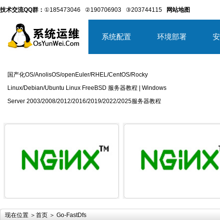
技术交流QQ群：
①185473046
②190706903
③203744115
网站地图
系统配置
环境部署
安
国产化OS/AnolisOS/openEuler/RHEL/CentOS/Rocky
Linux/Debian/Ubuntu Linux FreeBSD 服务器教程 | Windows
Server 2003/2008/2012/2016/2019/2022/2025服务器教程
详细内容
详
现在位置 ＞
首页
＞ Go-FastDfs