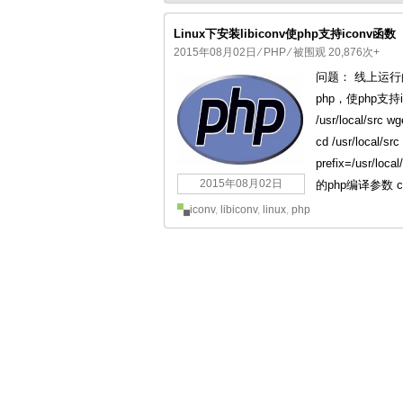
Linux下安装libiconv使php支持iconv函数
2015年08月02日
⁄
PHP
⁄ 被围观 20,876次+
问题： 线上运行的
国产化操作系统欧拉openEuler编
php，使php支持
/usr/local/src w
cd /usr/local/s
prefix=/usr/l
2015年08月02日
的php编译参数 cd 
iconv
,
libiconv
,
linux
,
php