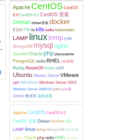
CentOS
Apache
CentOS
CentOS 安装
6.0
CentOS 6.2
docker
Debian
debian安装
k8s
ESXI
FTP
iis
kafka
kubernetes
Linux下安装配置WireGuard
linux
lnmp
LAMP
LVM
v
mysql
nginx
MongoDB
--
php
Oracle
OpenWrt
phpmyadmin
RHEL
redis
PostgreSQL
rhel安装
Rocky
ssh
RouterOS
Rsync
Ubuntu
VMware
Ubuntu Server
Windows
vpn
Windows Server 2003
yum
Windows Server 2008 R2
yum源
Zabbix
数据库
远程桌面
CentOS
Apache
CentOS 6.0
docker
CentOS 安装
Debian
k8s
linux
lnmp
mysql
LAMP
MongoDB
nginx
php
RHEL
Oracle
redis
Rocky