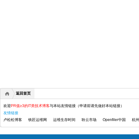
返回首页
欢迎
PR值≥3的IT类技术博客
与本站友情链接（申请前请先做好本站链接）
友情链接
卢松松博客
铁匠运维网
运维生存时间
聆云市场
Openfiler中国
杭