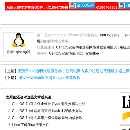
系统运维技术交流QQ群：①185473046
②190706903
该日志由 qihang01 于5366 天前发表在
CentOS
分类下， 你
用
到你的网站或博客。
转载请注明:
CentOS安装iftop查看网络带宽使用情况 | 系统
作者:
qihang01
关键字:
CentOS安装iftop
,
iftop
,
安装iftop
【上篇】
配置Squid透明代理服务器，使局域网内客户机通过代理服务器上网
【下篇】
淘宝开源Web服务器Tengine安装教程
您可能还会对这些文章感兴趣！
CentOS-7.x官方停止维护后yum源失效解决办法
CentOS-7.x终端界面变成-bash-4.2$解决办法
CentOS-7.x进入单用户模式修改系统内核参数
Linux下解压rar压缩文件