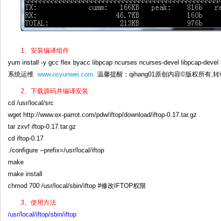
1、安装编译组件
yum install -y gcc flex byacc libpcap ncurses ncurses-devel libpcap-deve
系统运维
www.osyunwei.com
温馨提醒：qihang01原创内容©版权所有
2、下载源码并编译安装
cd /usr/local/src
wget http://www.ex-parrot.com/pdw/iftop/download/iftop-0.17.tar.gz
tar zxvf iftop-0.17.tar.gz
cd iftop-0.17
./configure --prefix=/usr/local/iftop
make
make install
chmod 700 /usr/local/sbin/iftop #修改IFTOP权限
3、使用方法
/usr/local/iftop/sbin/iftop