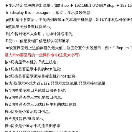
-F显示特定网段的进出流量，如# iftop -F 192.168.1.0/24或# iftop -F 192.168.
-h（display this message），帮助，显示参数信息
-p使用这个参数后，中间的列表显示的本地主机信息，出现了本机以外的IP
-b使流量图形条默认就显示;
-f这个暂时还不太会用，过滤计算包用的;
-P使host信息及端口信息默认就都显示;
-m设置界面最上边的刻度的最大值，刻度分五个大段显示，例：# iftop -m 1
进入iftop画面后的一些操作命令(注意大小写)
按n切换显示本机的IP或主机名;
按s切换是否显示本机的host信息;
按d切换是否显示远端目标主机的host信息;
按t切换显示格式为2行/1行/只显示发送流量/只显示接收流量;
按N切换显示端口号或端口服务名称;
按S切换是否显示本机的端口信息;
按D切换是否显示远端目标主机的端口信息;
按p切换是否显示端口信息;
按P切换暂停/继续显示;
按b切换是否显示平均流量图形条;