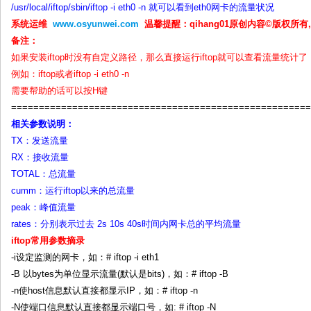
/usr/local/iftop/sbin/iftop -i eth0 -n 就可以看到eth0网卡的流量状况
系统运维
www.osyunwei.com
温馨提醒：qihang01原创内容©版权所
备注：
如果安装iftop时没有自定义路径，那么直接运行iftop就可以查看流量统计了
例如：iftop或者iftop -i eth0 -n
需要帮助的话可以按H键
======================================================
相关参数说明：
TX：发送流量
RX：接收流量
TOTAL：总流量
cumm：运行iftop以来的总流量
peak：峰值流量
rates：分别表示过去 2s 10s 40s时间内网卡总的平均流量
iftop常用参数摘录
-i设定监测的网卡，如：# iftop -i eth1
-B 以bytes为单位显示流量(默认是bits)，如：# iftop -B
-n使host信息默认直接都显示IP，如：# iftop -n
-N使端口信息默认直接都显示端口号，如: # iftop -N