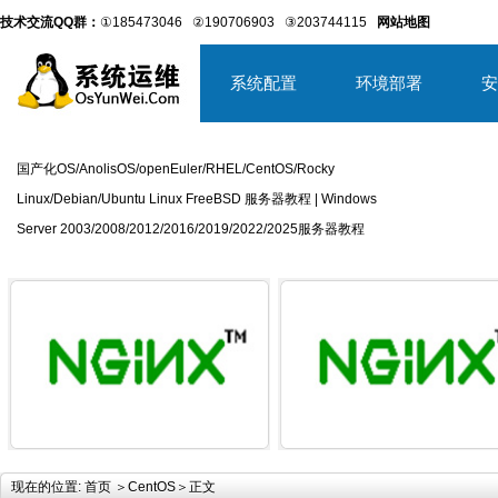
技术交流QQ群：
①185473046
②190706903
③203744115
网站地图
系统配置
环境部署
安
国产化OS/AnolisOS/openEuler/RHEL/CentOS/Rocky
Linux/Debian/Ubuntu Linux FreeBSD 服务器教程 | Windows
Server 2003/2008/2012/2016/2019/2022/2025服务器教程
详细内容
详
现在的位置:
首页
＞
CentOS
＞正文