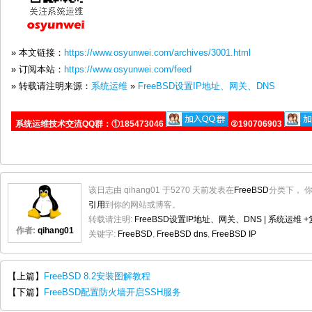
» 本文链接：
https://www.osyunwei.com/archives/3001.html
» 订阅本站：
https://www.osyunwei.com/feed
» 转载请注明来源：
系统运维
»
FreeBSD设置IP地址、网关、DNS
系统运维技术交流QQ群：①185473046
②190706903
该日志由 qihang01 于5270 天前发表在
FreeBSD
分类下， 
引用
到你的网站或博客。
转载请注明:
FreeBSD设置IP地址、网关、DNS | 系统运维
+
作者:
qihang01
关键字:
FreeBSD
,
FreeBSD dns
,
FreeBSD IP
【上篇】
FreeBSD 8.2安装图解教程
【下篇】
FreeBSD配置防火墙开启SSH服务