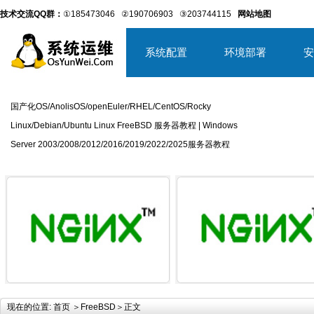
技术交流QQ群：
①185473046
②190706903
③203744115
网站地图
系统配置
环境部署
安
国产化OS/AnolisOS/openEuler/RHEL/CentOS/Rocky
Linux/Debian/Ubuntu Linux FreeBSD 服务器教程 | Windows
Server 2003/2008/2012/2016/2019/2022/2025服务器教程
详细内容
详
现在的位置:
首页
＞
FreeBSD
＞正文