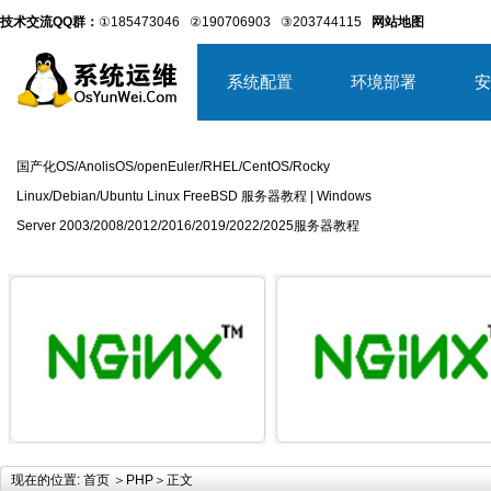
技术交流QQ群：
①185473046
②190706903
③203744115
网站地图
系统配置
环境部署
安
国产化OS/AnolisOS/openEuler/RHEL/CentOS/Rocky
Linux/Debian/Ubuntu Linux FreeBSD 服务器教程 | Windows
Server 2003/2008/2012/2016/2019/2022/2025服务器教程
详细内容
详
现在的位置:
首页
＞
PHP
＞正文