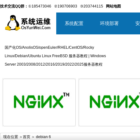
技术交流QQ群：
①185473046
②190706903
③203744115
网站地图
系统配置
环境部署
安
国产化OS/AnolisOS/openEuler/RHEL/CentOS/Rocky
Linux/Debian/Ubuntu Linux FreeBSD 服务器教程 | Windows
Server 2003/2008/2012/2016/2019/2022/2025服务器教程
详细内容
详
现在位置 ＞
首页
＞ debian 6