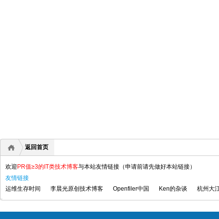
返回首页
欢迎
PR值≥3的IT类技术博客
与本站友情链接（申请前请先做好本站链接）
友情链接
运维生存时间
李晨光原创技术博客
Openfiler中国
Ken的杂谈
杭州大