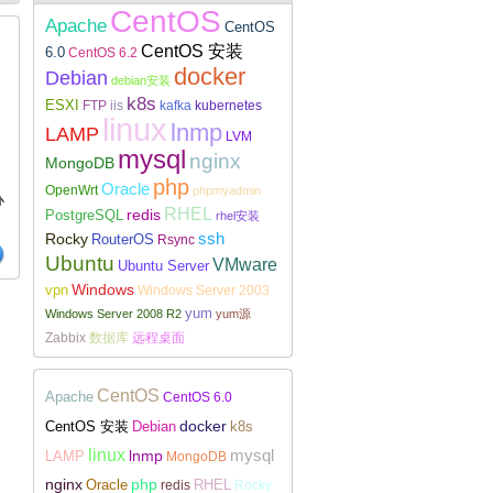
CentOS
Apache
CentOS
CentOS 安装
6.0
CentOS 6.2
docker
Debian
debian安装
k8s
ESXI
FTP
iis
kafka
kubernetes
Linux下安装配置WireGuard
linux
lnmp
LAMP
LVM
mysql
nginx
MongoDB
php
Oracle
OpenWrt
phpmyadmin
办
RHEL
redis
PostgreSQL
rhel安装
Rocky
ssh
RouterOS
Rsync
Ubuntu
VMware
Ubuntu Server
Windows
vpn
Windows Server 2003
yum
Windows Server 2008 R2
yum源
Zabbix
数据库
远程桌面
CentOS
Apache
CentOS 6.0
docker
CentOS 安装
Debian
k8s
linux
lnmp
mysql
LAMP
MongoDB
nginx
php
RHEL
Oracle
redis
Rocky