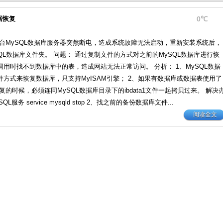
据恢复
0℃
一台MySQL数据库服务器突然断电，造成系统故障无法启动，重新安装系统后，
国产化操作系统Anolis OS编译
Linux下nginx使用mkcert创建的h
QL数据库文件夹。 问题： 通过复制文件的方式对之前的MySQL数据库进行恢
用时找不到数据库中的表，造成网站无法正常访问。 分析： 1、MySQL数据
方式来恢复数据库，只支持MyISAM引擎； 2、如果有数据库或数据表使用了
恢复的时候，必须连同MySQL数据库目录下的ibdata1文件一起拷贝过来。 解决
L服务 service mysqld stop 2、找之前的备份数据库文件...
阅读全文